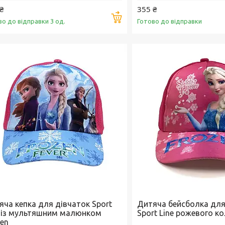
₴
355 ₴
Купити
во до відправки 3 од.
Готово до відправки
яча кепка для дівчаток Sport
Дитяча бейсболка для
e із мультяшним малюнком
Sport Line рожевого к
zen