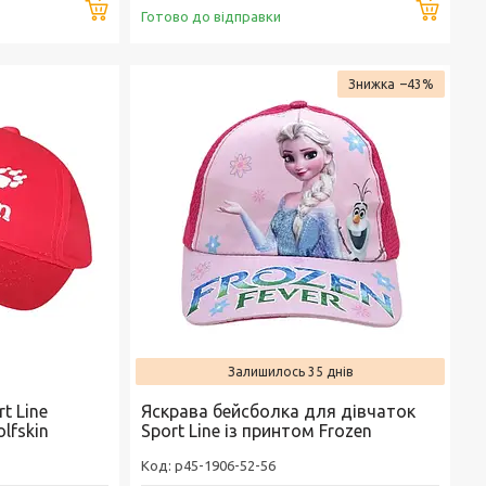
Купити
Купи
Готово до відправки
–43%
Залишилось 35 днів
t Line
Яскрава бейсболка для дівчаток
lfskin
Sport Line із принтом Frozen
p45-1906-52-56