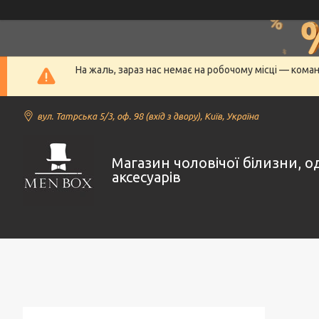
На жаль, зараз нас немає на робочому місці — кома
вул. Татрська 5/3, оф. 98 (вхід з двору), Київ, Україна
Магазин чоловічої білизни, о
аксесуарів