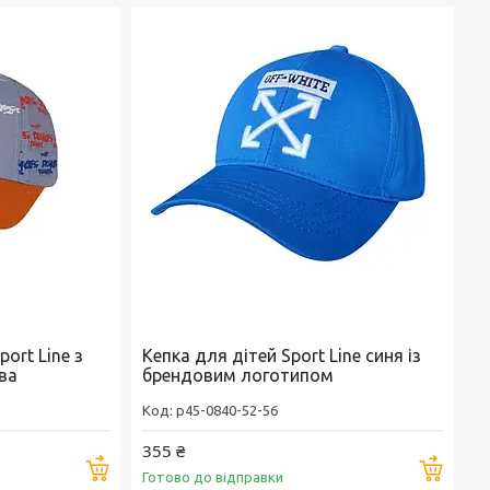
ort Line з
Кепка для дітей Sport Line синя із
ва
брендовим логотипом
p45-0840-52-56
355 ₴
Купити
Купи
Готово до відправки