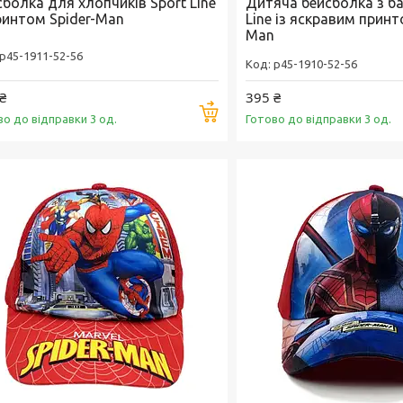
болка для хлопчиків Sport Line
Дитяча бейсболка з ба
принтом Spider-Man
Line із яскравим принт
Man
p45-1911-52-56
p45-1910-52-56
₴
395 ₴
Купити
во до відправки 3 од.
Готово до відправки 3 од.