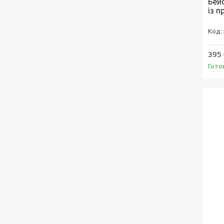
Бейс
із 
395 
Гото