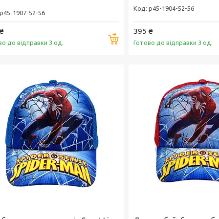
p45-1904-52-56
p45-1907-52-56
₴
395 ₴
Купити
во до відправки 3 од.
Готово до відправки 3 од.