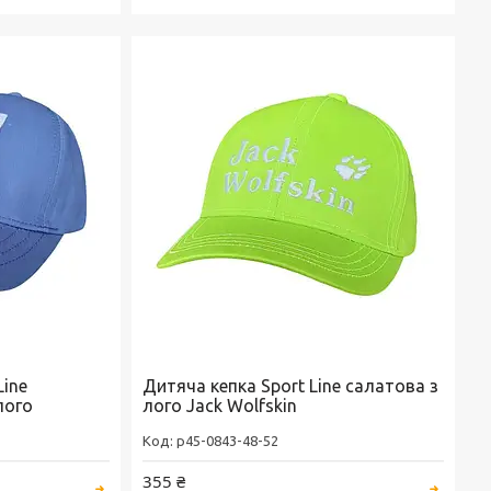
Line
Дитяча кепка Sport Line салатова з
лого
лого Jack Wolfskin
p45-0843-48-52
355 ₴