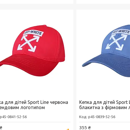
а для дітей Sport Line червона
Кепка для дітей Sport 
рендовим логотипом
блакитна з фірмовим 
p45-0841-52-56
p45-0839-52-56
₴
355 ₴