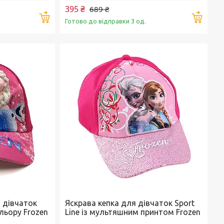
395 ₴
689 ₴
Купити
Купи
Готово до відправки 3 од.
 дівчаток
Яскрава кепка для дівчаток Sport
ольору Frozen
Line із мультяшним принтом Frozen