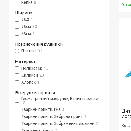
Кепка
8
Гото
Ширина
75.0
1
75см
30
85см
1
Призначення рушники
Пляжне
31
Матеріал
Полиэстер
15
Силикон
23
Хлопок
1
Візерунки і принти
Геометричний візерунок, Етнічні принти
2
Тварини принти, Їжа
3
Дитя
лого
Тварини принти, Зеброва принт
2
Тварини принти, Зображення людини
2
Тваринні принти
7