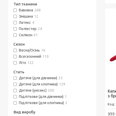
Тип тканини
Бавовна
268
Змішана
12
Латекс
4
Поліестер
24
Силікон
61
Сезон
Весна/Осінь
16
Всесезонний
110
Літо
122
Стать
Дитяче (для дівчинки)
35
Дитяче (для хлопчика)
129
Дитяче (унісекс)
200
Кепк
з б
Підліткове (для дівчинки)
1
Підліткове (для хлопчика)
3
Вид виробу
355 