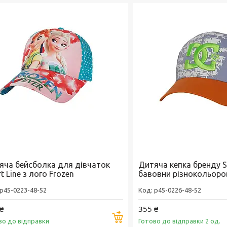
яча бейсболка для дівчаток
Дитяча кепка бренду Sp
t Line з лого Frozen
бавовни різнокольоро
p45-0223-48-52
p45-0226-48-52
₴
355 ₴
Купити
во до відправки
Готово до відправки 2 од.