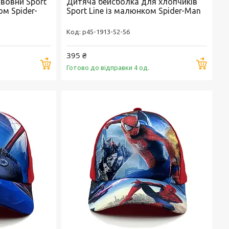
вовни Sport
Дитяча бейсболка для хлопчиків
ом Spider-
Sport Line із малюнком Spider-Man
p45-1913-52-56
395 ₴
Купити
Купи
Готово до відправки 4 од.