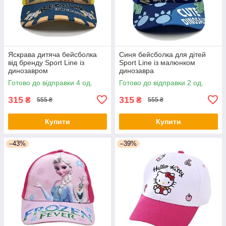
Яскрава дитяча бейсболка
Синя бейсболка для дітей
від бренду Sport Line із
Sport Line із малюнком
динозавром
динозавра
Готово до відправки 4 од.
Готово до відправки 2 од.
315
315
₴
₴
555 ₴
555 ₴
Купити
Купити
–43%
–39%