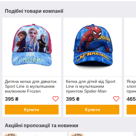
Подібні товари компанії
Дитяча кепка для дівчаток
Кепка для дітей від Sport
Яскр
Sport Line із мультяшним
Line із мультяшним
хлоп
малюнком Frozen
принтом Spider-Man
прин
395
395
465
₴
₴
Купити
Купити
Акційні пропозиції та новинки
–43%
–43%