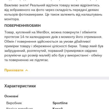
Важливо знати! Реальний відтінок товару може відрізнятись
від зображеного на фото через складність передачі деяких
кольорів фотокамерами. Це також залежить від налаштувань
монітора.
ПОВЕРНЕННЯ/ОБМІН
Товар, куплений на MenBox, можна повернути / обміняти
протягом 14-ти календарних днів з моменту його отримання.
Обмін / повернення здійснюється за умови дбайливої
примірки товару і збереженні цілісності бирки. Товар який був
забруднений, розтягнутий, порваний (примірявся свідомо
розуміючи що розмір малий) або був у використанні - обміну
та поверненню не підлягає.
Приховати
Характеристики
Основні
Виробник
Sportline
Країна виробник
Китай