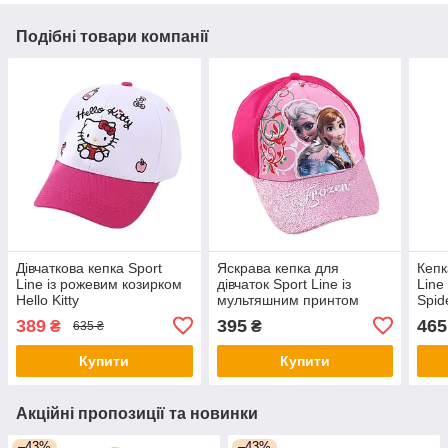
Подібні товари компанії
Дівчаткова кепка Sport
Яскрава кепка для
Кепк
Line із рожевим козирком
дівчаток Sport Line із
Line
Hello Kitty
мультяшним принтом
Spid
Frozen
389
395
465
₴
₴
635 ₴
Купити
Купити
Акційні пропозиції та новинки
–43%
–43%