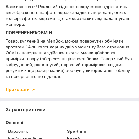
Важливо знати! Реальний відтінок товару може відрізнятись
від зображеного на фото через складність передачі деяких
кольорів фотокамерами. Це також залежить від налаштувань
монітора.
ПОВЕРНЕННЯ/ОБМІН
Товар, куплений на MenBox, можна повернути / обміняти
протягом 14-ти календарних днів з моменту його отримання.
Обмін / повернення здійснюється за умови дбайливої
примірки товару і збереженні цілісності бирки. Товар який був
забруднений, розтягнутий, порваний (примірявся свідомо
розуміючи що розмір малий) або був у використанні - обміну
та поверненню не підлягає.
Приховати
Характеристики
Основні
Виробник
Sportline
Країна виробник
Китай