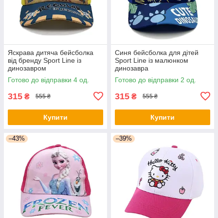
Яскрава дитяча бейсболка
Синя бейсболка для дітей
від бренду Sport Line із
Sport Line із малюнком
динозавром
динозавра
Готово до відправки 4 од.
Готово до відправки 2 од.
315
315
₴
₴
555 ₴
555 ₴
Купити
Купити
–43%
–39%