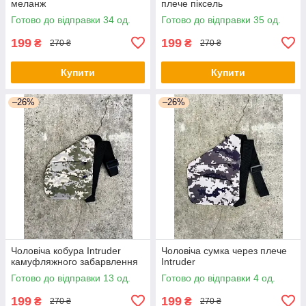
меланж
плече піксель
Готово до відправки 34 од.
Готово до відправки 35 од.
199
199
₴
₴
270 ₴
270 ₴
Купити
Купити
–26%
–26%
Чоловіча кобура Intruder
Чоловіча сумка через плече
камуфляжного забарвлення
Intruder
Готово до відправки 13 од.
Готово до відправки 4 од.
199
199
₴
₴
270 ₴
270 ₴