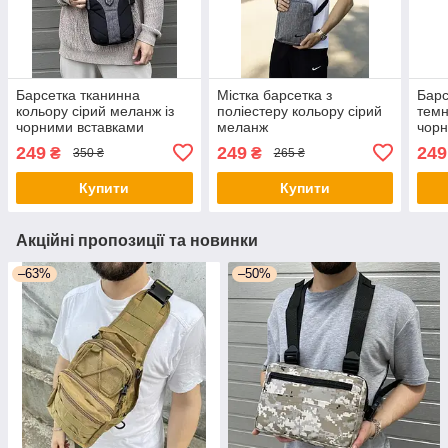
Барсетка тканинна
Містка барсетка з
Барс
кольору сірий меланж із
поліестеру кольору сірий
темн
чорними вставками
меланж
чор
249
249
249
₴
₴
350 ₴
265 ₴
Купити
Купити
Акційні пропозиції та новинки
–63%
–50%