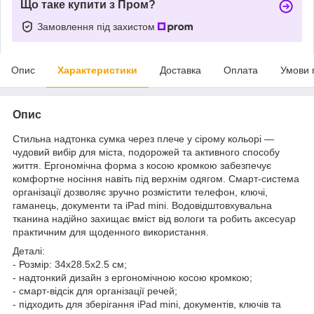
Що таке купити з Пром?
Замовлення під захистом
Опис
Характеристики
Доставка
Оплата
Умови 
Опис
Стильна надтонка сумка через плече у сірому кольорі —
чудовий вибір для міста, подорожей та активного способу
життя. Ергономічна форма з косою кромкою забезпечує
комфортне носіння навіть під верхнім одягом. Смарт-система
організації дозволяє зручно розмістити телефон, ключі,
гаманець, документи та iPad mini. Водовідштовхувальна
тканина надійно захищає вміст від вологи та робить аксесуар
практичним для щоденного використання.
Деталі:
- Розмір: 34х28.5х2.5 см;
- надтонкий дизайн з ергономічною косою кромкою;
- смарт-відсік для організації речей;
- підходить для зберігання iPad mini, документів, ключів та