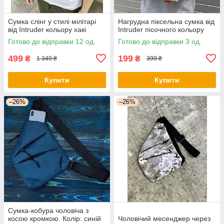
Сумка слінг у стилі мілітарі
Нагрудна піксельна сумка від
від Intruder кольору хакі
Intruder пісочного кольору
Готово до відправки 12 од.
Готово до відправки 3 од.
499
199
₴
₴
1 349 ₴
399 ₴
Купити
Купити
–26%
–26%
Сумка-кобура чоловіча з
косою кромкою. Колір: синій
Чоловічий месенджер через