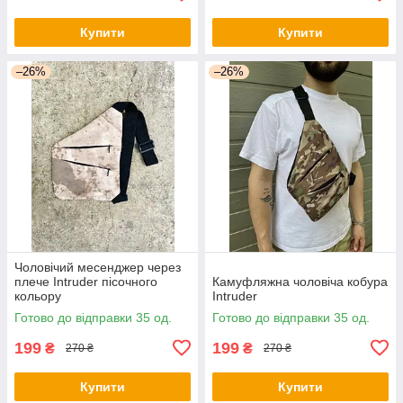
Купити
Купити
–26%
–26%
Чоловічий месенджер через
плече Intruder пісочного
Камуфляжна чоловіча кобура
кольору
Intruder
Готово до відправки 35 од.
Готово до відправки 35 од.
199
199
₴
₴
270 ₴
270 ₴
Купити
Купити