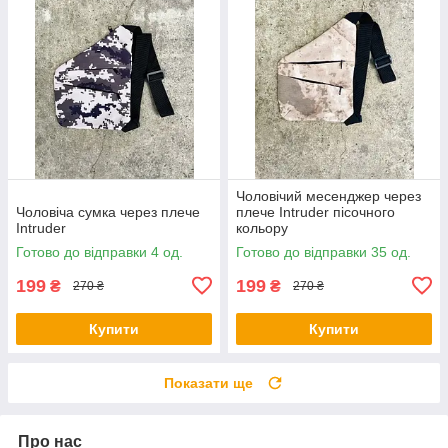
Чоловічий месенджер через
Чоловіча сумка через плече
плече Intruder пісочного
Intruder
кольору
Готово до відправки 4 од.
Готово до відправки 35 од.
199
199
₴
₴
270 ₴
270 ₴
Купити
Купити
Показати ще
Про нас