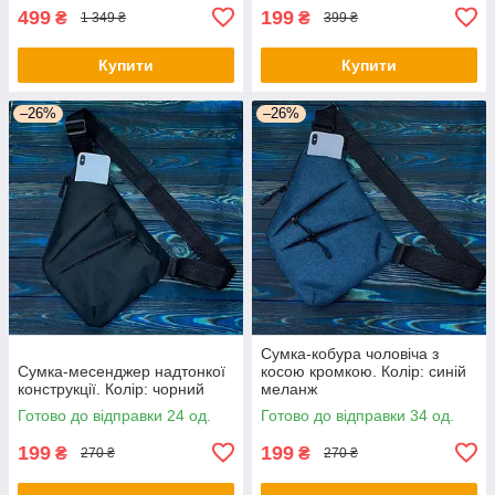
499
199
₴
₴
1 349 ₴
399 ₴
Купити
Купити
–26%
–26%
Сумка-кобура чоловіча з
Сумка-месенджер надтонкої
косою кромкою. Колір: синій
конструкції. Колір: чорний
меланж
Готово до відправки 24 од.
Готово до відправки 34 од.
199
199
₴
₴
270 ₴
270 ₴