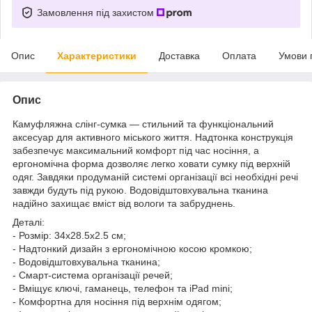
Замовлення під захистом
Опис
Характеристики
Доставка
Оплата
Умови 
Опис
Камуфляжна слінг-сумка — стильний та функціональний
аксесуар для активного міського життя. Надтонка конструкція
забезпечує максимальний комфорт під час носіння, а
ергономічна форма дозволяє легко ховати сумку під верхній
одяг. Завдяки продуманій системі організації всі необхідні речі
завжди будуть під рукою. Водовідштовхувальна тканина
надійно захищає вміст від вологи та забруднень.
Деталі:
- Розмір: 34х28.5х2.5 см;
- Надтонкий дизайн з ергономічною косою кромкою;
- Водовідштовхувальна тканина;
- Смарт-система організації речей;
- Вміщує ключі, гаманець, телефон та iPad mini;
- Комфортна для носіння під верхнім одягом;