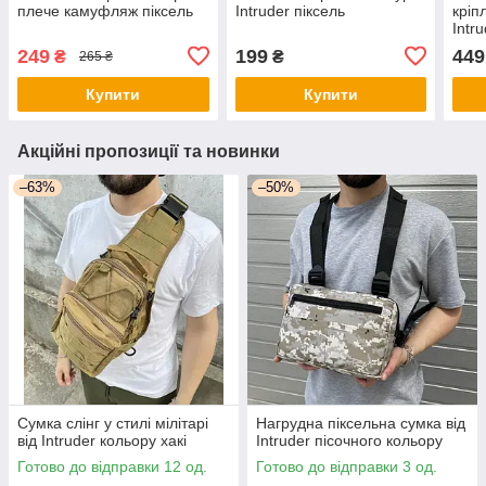
плече камуфляж піксель
Intruder піксель
кріп
Intr
249
199
449
₴
₴
265 ₴
Купити
Купити
Акційні пропозиції та новинки
–63%
–50%
Сумка слінг у стилі мілітарі
Нагрудна піксельна сумка від
від Intruder кольору хакі
Intruder пісочного кольору
Готово до відправки 12 од.
Готово до відправки 3 од.