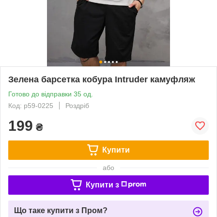
Зелена барсетка кобура Intruder камуфляж
Готово до відправки 35 од.
Код: p59-0225
Роздріб
199
₴
Купити
або
Купити з
Що таке купити з Пром?