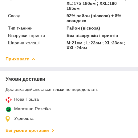
XL:175-180см ; XXL:180-
185см
Склад
92% район (віскоза) + 8%
спандекс
Тип тканини
Район (віскоза)
Візерунки і принти
Без візерунків і принтів
Ширина холоші
M:21см ; L:22см ; XL:23см ;
XXL:24см
Приховати
Умови доставки
Доставка здійснюється тільки по передоплаті.
Нова Пошта
Магазини Rozetka
Укрпошта
Всі умови доставки