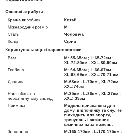
Основні атрибути
Країна виробник
Китай
Міжнародний розмір
M
Стать
Чоловіча
Колір
Сірий
Користувальницькі характеристики
Вага
M: 55-65см ; L:65-72см ;
XL:72-80см ; XXL:80-90см
Глибина
M: 64-65см ; L:66-67см ;
XL:68-69см ; XXL:70-71 см
Довжина
M:68см ; L:70см ; XL:72см ;
XXL:74см
Напівобхват в
M:35см ; L:36см ; XL:37см ;
нерозтягнутому вигляді
XXL: 39см
Примітка
Модель призначена для
дому, відпочинку та сну. Не
підходить для спорту,
тренувань і активних
фізичних навантажень.
Зростання
M:165-170см ; L:170-175см ;