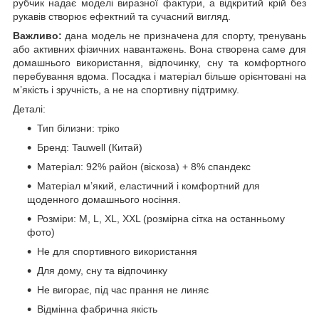
рубчик надає моделі виразної фактури, а відкритий крій без
рукавів створює ефектний та сучасний вигляд.
Важливо:
дана модель не призначена для спорту, тренувань
або активних фізичних навантажень. Вона створена саме для
домашнього використання, відпочинку, сну та комфортного
перебування вдома. Посадка і матеріал більше орієнтовані на
м’якість і зручність, а не на спортивну підтримку.
Деталі:
Тип білизни: тріко
Бренд: Tauwell (Китай)
Матеріал: 92% район (віскоза) + 8% спандекс
Матеріал м’який, еластичний і комфортний для
щоденного домашнього носіння.
Розміри: М, L, XL, XXL (розмірна сітка на останньому
фото)
Не для спортивного використання
Для дому, сну та відпочинку
Не вигорає, під час прання не линяє
Відмінна фабрична якість