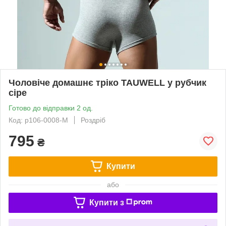
Чоловіче домашнє тріко TAUWELL у рубчик
сіре
Готово до відправки 2 од.
Код: p106-0008-M
Роздріб
795
₴
Купити
або
Купити з