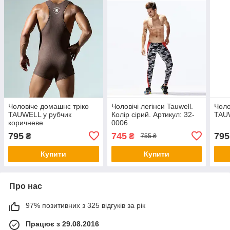
Чоловіче домашнє тріко
Чоловічі легінси Tauwell.
Чоло
TAUWELL у рубчик
Колір сірий. Артикул: 32-
TAUW
коричневе
0006
795
745
795
₴
₴
755 ₴
Купити
Купити
Про нас
97% позитивних з 325 відгуків за рік
Працює з 29.08.2016