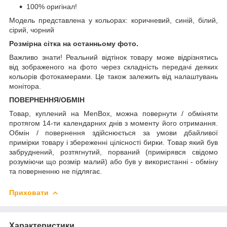
100% оригінал!
Модель представлена у кольорах: коричневий, синій, білий,
сірий, чорний
Розмірна сітка на останньому фото.
Важливо знати! Реальний відтінок товару може відрізнятись
від зображеного на фото через складність передачі деяких
кольорів фотокамерами. Це також залежить від налаштувань
монітора.
ПОВЕРНЕННЯ/ОБМІН
Товар, куплений на MenBox, можна повернути / обміняти
протягом 14-ти календарних днів з моменту його отримання.
Обмін / повернення здійснюється за умови дбайливої
примірки товару і збереженні цілісності бирки. Товар який був
забруднений, розтягнутий, порваний (примірявся свідомо
розуміючи що розмір малий) або був у використанні - обміну
та поверненню не підлягає.
Приховати
Характеристики