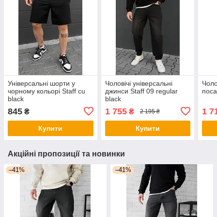
Універсальні шорти у
Чоловічі універсальні
Чоло
чорному кольорі Staff cu
джинси Staff 09 regular
поса
black
black
845
1 755
1 7
₴
₴
2 195 ₴
Купити
Купити
Акційні пропозиції та новинки
–41%
–41%