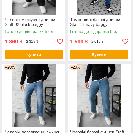
Чоловічі мішкуваті джинси
Темно-сині базові джинси
Staff 02 black baggy
Staff 13 navy baggy
Готово до відправки 5 од.
Готово до відправки 5 од.
1 369
1 599
₴
₴
2 315 ₴
2 015 ₴
Купити
Купити
–20%
–20%
Чоловічі повсякденні джинси
Чоловічі базові джинси Staff