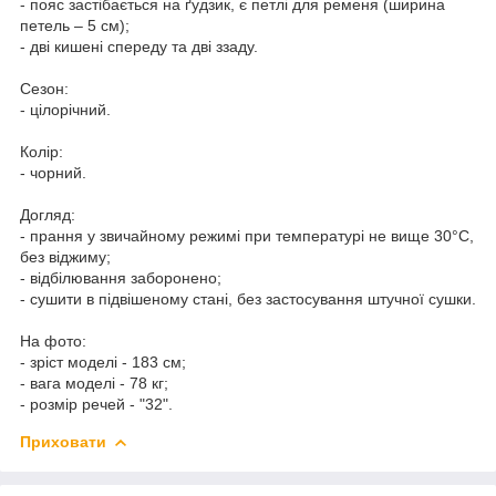
- пояс застібається на ґудзик, є петлі для ременя (ширина
петель – 5 см);
- дві кишені спереду та дві ззаду.
Сезон:
- цілорічний.
Колір:
- чорний.
Догляд:
- прання у звичайному режимі при температурі не вище 30°C,
без віджиму;
- відбілювання заборонено;
- сушити в підвішеному стані, без застосування штучної сушки.
На фото:
- зріст моделі - 183 см;
- вага моделі - 78 кг;
- розмір речей - "32".
Приховати