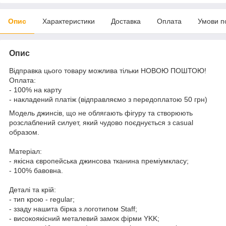
Опис
Характеристики
Доставка
Оплата
Умови п
Опис
Відправка цього товару можлива тільки НОВОЮ ПОШТОЮ!
Оплата:
- 100% на карту
- накладений платіж (відправляємо з передоплатою 50 грн)
Модель джинсів, що не облягають фігуру та створюють
розслаблений силует, який чудово поєднується з casual
образом.
Матеріал:
- якісна європейська джинсова тканина преміумкласу;
- 100% бавовна.
Деталі та крій:
- тип крою - regular;
- ззаду нашита бірка з логотипом Staff;
- високоякісний металевий замок фірми YKK;