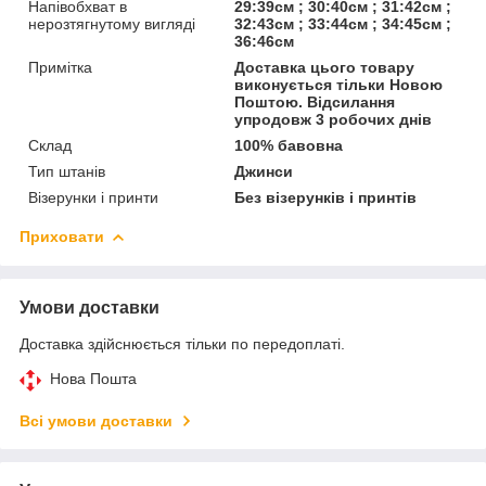
Напівобхват в
29:39см ; 30:40см ; 31:42см ;
нерозтягнутому вигляді
32:43см ; 33:44см ; 34:45см ;
36:46см
Примітка
Доставка цього товару
виконується тільки Новою
Поштою. Відсилання
упродовж 3 робочих днів
Склад
100% бавовна
Тип штанів
Джинси
Візерунки і принти
Без візерунків і принтів
Приховати
Умови доставки
Доставка здійснюється тільки по передоплаті.
Нова Пошта
Всі умови доставки