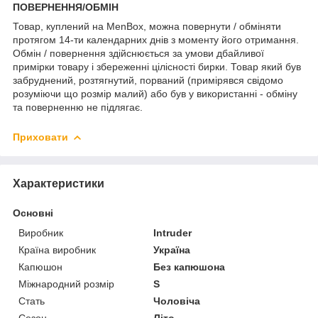
ПОВЕРНЕННЯ/ОБМІН
Товар, куплений на MenBox, можна повернути / обміняти
протягом 14-ти календарних днів з моменту його отримання.
Обмін / повернення здійснюється за умови дбайливої
примірки товару і збереженні цілісності бирки. Товар який був
забруднений, розтягнутий, порваний (примірявся свідомо
розуміючи що розмір малий) або був у використанні - обміну
та поверненню не підлягає.
Приховати
Характеристики
Основні
Виробник
Intruder
Країна виробник
Україна
Капюшон
Без капюшона
Міжнародний розмір
S
Стать
Чоловіча
Сезон
Літо