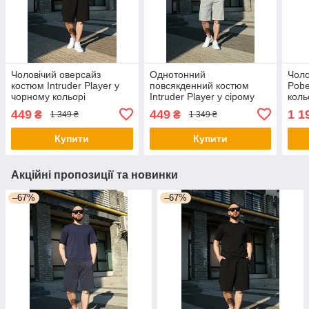
Чоловічий оверсайз
Однотонний
Чоло
костюм Intruder Player у
повсякденний костюм
Pobe
чорному кольорі
Intruder Player у сірому
коль
кольорі
449
449
1 1
₴
₴
1 349 ₴
1 349 ₴
Купити
Купити
Акційні пропозиції та новинки
–67%
–67%