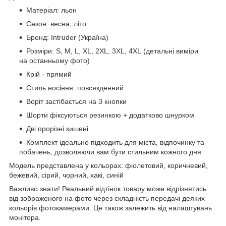
Матеріал: льон
Сезон: весна, літо
Бренд: Intruder (Україна)
Розміри: S, M, L, XL, 2XL, 3XL, 4XL (детальні виміри
на останньому фото)
Крій - прямий
Стиль носіння: повсякденний
Воріт застібається на 3 кнопки
Шорти фіксуються резинкою + додатково шнурком
Дві прорізні кишені
Комплект ідеально підходить для міста, відпочинку та
побачень, дозволяючи вам бути стильним кожного дня
Модель представлена ​​у кольорах: фіолетовий, коричневий,
бежевий, сірий, чорний, хакі, синій
Важливо знати! Реальний відтінок товару може відрізнятись
від зображеного на фото через складність передачі деяких
кольорів фотокамерами. Це також залежить від налаштувань
монітора.