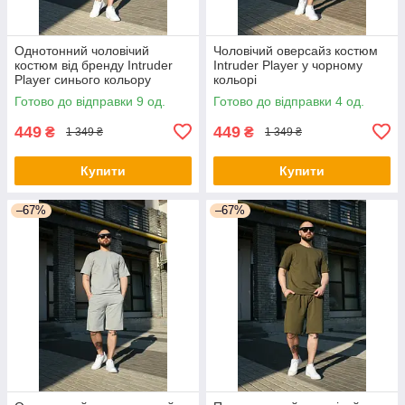
Однотонний чоловічий
Чоловічий оверсайз костюм
костюм від бренду Intruder
Intruder Player у чорному
Player синього кольору
кольорі
Готово до відправки 9 од.
Готово до відправки 4 од.
449
449
₴
₴
1 349 ₴
1 349 ₴
Купити
Купити
–67%
–67%