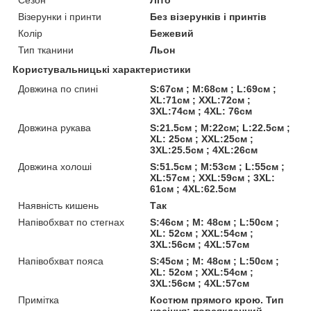
Візерунки і принти
Без візерунків і принтів
Колір
Бежевий
Тип тканини
Льон
Користувальницькі характеристики
Довжина по спині
S:67см ; M:68см ; L:69см ;
XL:71см ; XXL:72см ;
3XL:74см ; 4XL: 76см
Довжина рукава
S:21.5см ; M:22см; L:22.5см ;
XL: 25см ; XXL:25см ;
3XL:25.5см ; 4XL:26см
Довжина холоші
S:51.5см ; M:53см ; L:55см ;
XL:57см ; XXL:59см ; 3XL:
61см ; 4XL:62.5см
Наявність кишень
Так
Напівобхват по стегнах
S:46см ; M: 48см ; L:50см ;
XL: 52см ; XXL:54см ;
3XL:56см ; 4XL:57см
Напівобхват пояса
S:45см ; M: 48см ; L:50см ;
XL: 52см ; XXL:54см ;
3XL:56см ; 4XL:57см
Примітка
Костюм прямого крою. Тип
носіння: повсякденний.