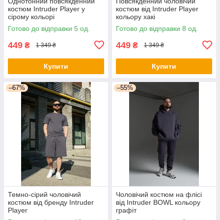
Однотонний повсякденний
Повсякденний чоловічий
костюм Intruder Player у
костюм від Intruder Player
сірому кольорі
кольору хакі
Готово до відправки 5 од.
Готово до відправки 8 од.
449
449
₴
₴
1 349 ₴
1 349 ₴
Купити
Купити
–67%
–55%
Темно-сірий чоловічий
Чоловічий костюм на флісі
костюм від бренду Intruder
від Intruder BOWL кольору
Player
графіт