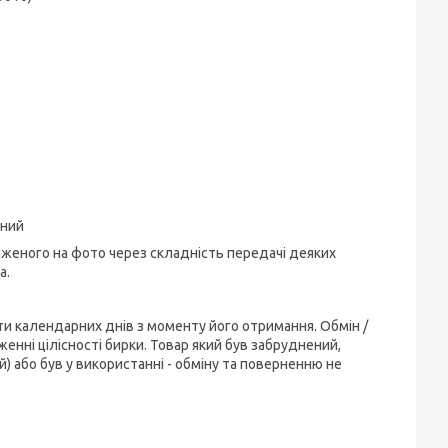
рний
аженого на фото через складність передачі деяких
а.
ти календарних днів з моменту його отримання. Обмін /
енні цілісності бирки. Товар який був забруднений,
) або був у використанні - обміну та поверненню не