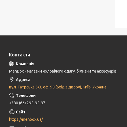
Контакти
MenBox - магазин чоловічого одягу, білизни та аксесуарів
вул. Татрська 5/3, оф. 98 (вхід з двору), Київ, Україна
+380 (66) 295-95-97
https://menbox.ua/