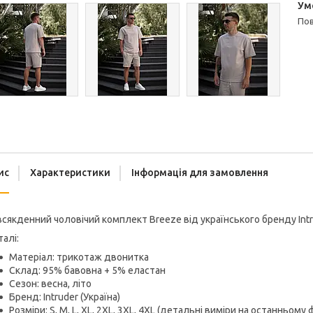
п
ис
Характеристики
Інформація для замовлення
сякденний чоловічий комплект Breeze від українського бренду Intr
алі:
Матеріал: трикотаж двонитка
Склад: 95% бавовна + 5% еластан
Сезон: весна, літо
Бренд: Intruder (Україна)
Розміри: S, M, L, XL, 2XL, 3XL, 4XL (детальні виміри на останньому 