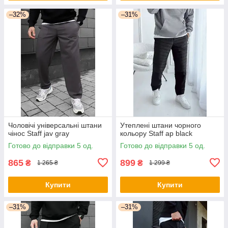
–32%
–31%
Чоловічі універсальні штани
Утеплені штани чорного
чінос Staff jav gray
кольору Staff ap black
Готово до відправки 5 од.
Готово до відправки 5 од.
865
899
₴
₴
1 265 ₴
1 299 ₴
Купити
Купити
–31%
–31%