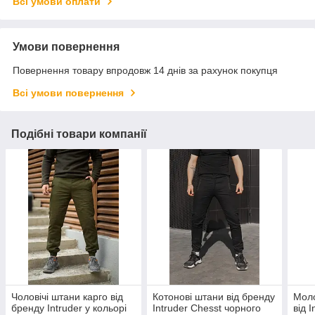
Всі умови оплати
Умови повернення
Повернення товару впродовж 14 днів за рахунок покупця
Всі умови повернення
Подібні товари компанії
Чоловічі штани карго від
Котонові штани від бренду
Моло
бренду Intruder у кольорі
Intruder Chesst чорного
від 