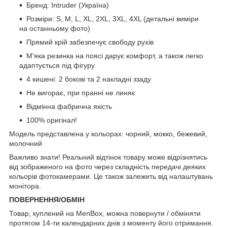
Бренд: Intruder (Україна)
Розміри: S, M, L, XL, 2XL, 3XL, 4XL (детальні виміри
на останньому фото)
Прямий крій забезпечує свободу рухів
М’яка резинка на поясі дарує комфорт, а також легко
адаптується під фігуру
4 кишені: 2 бокові та 2 накладні ззаду
Не вигорає, при пранні не линяє
Відмінна фабрична якість
100% оригінал!
Модель представлена ​​у кольорах: чорний, мокко, бежевий,
молочний
Важливо знати! Реальний відтінок товару може відрізнятись
від зображеного на фото через складність передачі деяких
кольорів фотокамерами. Це також залежить від налаштувань
монітора.
ПОВЕРНЕННЯ/ОБМІН
Товар, куплений на MenBox, можна повернути / обміняти
протягом 14-ти календарних днів з моменту його отримання.