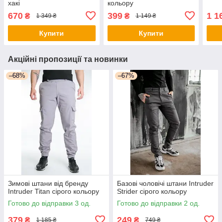
хакі
кольору
670
399
1 1
₴
₴
1 349 ₴
1 149 ₴
Купити
Купити
Акційні пропозиції та новинки
–68%
–67%
Зимові штани від бренду
Базові чоловічі штани Intruder
Intruder Titan сірого кольору
Strider сірого кольору
Готово до відправки 3 од.
Готово до відправки 2 од.
379
249
₴
₴
1 185 ₴
749 ₴