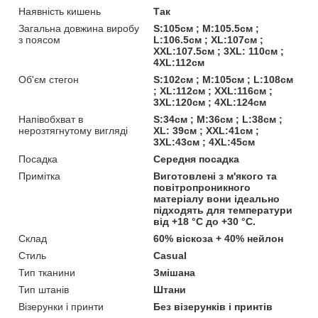
Наявність кишень
Так
Загальна довжина виробу
S:105см ; M:105.5см ;
з поясом
L:106.5см ; XL:107см ;
XXL:107.5см ; 3XL: 110см ;
4XL:112см
Об'єм стегон
S:102см ; M:105см ; L:108см
; XL:112см ; XXL:116см ;
3XL:120см ; 4XL:124см
Напівобхват в
S:34см ; M:36см ; L:38см ;
нерозтягнутому вигляді
XL: 39см ; XXL:41см ;
3XL:43см ; 4XL:45см
Посадка
Середня посадка
Примітка
Виготовлені з м'якого та
повітропроникного
матеріалу вони ідеально
підходять для температури
від +18 °C до +30 °C.
Склад
60% віскоза + 40% нейлон
Стиль
Casual
Тип тканини
Змішана
Тип штанів
Штани
Візерунки і принти
Без візерунків і принтів