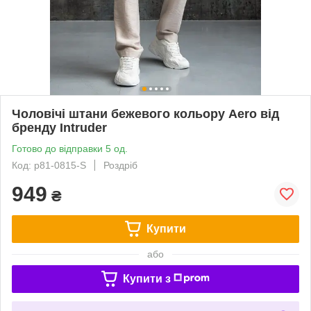
Чоловічі штани бежевого кольору Aero від
бренду Intruder
Готово до відправки 5 од.
Код: p81-0815-S
Роздріб
949
₴
Купити
або
Купити з