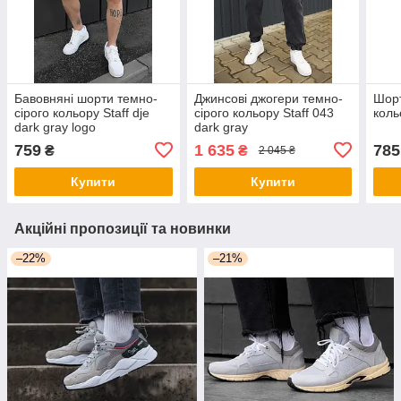
Бавовняні шорти темно-
Джинсові джогери темно-
Шорт
сірого кольору Staff dje
сірого кольору Staff 043
коль
dark gray logo
dark gray
759
1 635
785
₴
₴
2 045 ₴
Купити
Купити
Акційні пропозиції та новинки
–22%
–21%