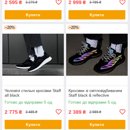
2 595
2 999
₴
₴
3 279 ₴
3 785 ₴
Купити
Купити
–20%
–20%
Чоловічі стильні кросівки Staff
Кросівки зі світловідбивачем
all black
Staff black & reflective
Готово до відправки 5 од.
Готово до відправки 5 од.
2 775
2 389
₴
₴
3 485 ₴
2 989 ₴
Купити
Купити