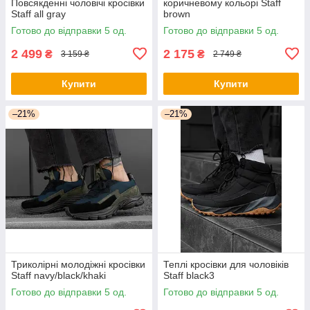
Повсякденні чоловічі кросівки
коричневому кольорі Staff
Staff all gray
brown
Готово до відправки 5 од.
Готово до відправки 5 од.
2 499
2 175
₴
₴
3 159 ₴
2 749 ₴
Купити
Купити
–21%
–21%
Триколірні молодіжні кросівки
Теплі кросівки для чоловіків
Staff navy/black/khaki
Staff black3
Готово до відправки 5 од.
Готово до відправки 5 од.