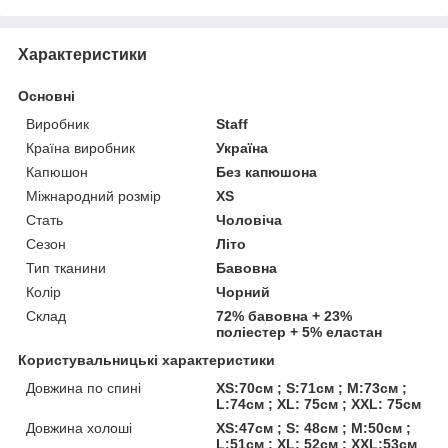
Характеристики
Основні
Виробник
Staff
Країна виробник
Україна
Капюшон
Без капюшона
Міжнародний розмір
XS
Стать
Чоловіча
Сезон
Літо
Тип тканини
Бавовна
Колір
Чорний
Склад
72% бавовна + 23%
поліестер + 5% еластан
Користувальницькі характеристики
Довжина по спині
XS:70см ; S:71см ; M:73см ;
L:74см ; XL: 75см ; XXL: 75см
Довжина холоші
XS:47см ; S: 48см ; M:50см ;
L:51см ; XL: 52см ; XXL:53см