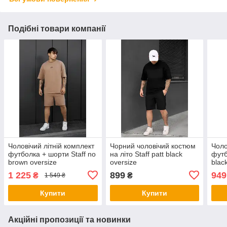
Подібні товари компанії
Чоловічий літній комплект
Чорний чоловічий костюм
Чоло
футболка + шорти Staff no
на літо Staff patt black
футб
brown oversize
oversize
blac
1 225
899
949
₴
₴
1 549 ₴
Купити
Купити
Акційні пропозиції та новинки