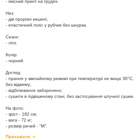
- якісний принт на грудях.
Низ:
- дві прорізні кишені;
- еластичний пояс у рубчик без шнурка.
Сезон:
- літо.
Колір:
- чорний.
Догляд:
- прання у звичайному режимі при температурі не вище 30°C,
без віджиму;
- відбілювання заборонено;
- сушити в підвішеному стані, без застосування штучної сушки.
На фото:
- зріст - 182 см;
- вага - 72 кг;
- розмір речей - "M".
Приховати