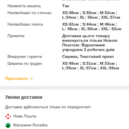
Наявність кишень
Так
Напівобхват по стегнах
XS:48см ; S:50см ; M:52см ;
L:54см ; XL: 56см ; XXL:57см
Напівобхват пояса
XS:42см ; S:44см ; M:46см ;
L: 48см ; XL:50см ; XXL: 52см
Примітка
Доставка цього товару
виконується тільки Новою
Поштою. Відсилання
упродовж 3 робочих днів
Візерунки і принти
Смужка, Текстовий принт
Ширина по грудях
XS:49см ; S:51см ; M:53см ;
L:55см ; XL:57см ; XXL:59см
Приховати
Умови доставки
Доставка здійснюється тільки по передоплаті.
Нова Пошта
Магазини Rozetka