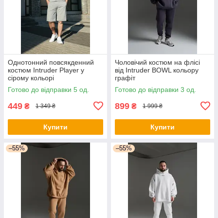
Однотонний повсякденний
Чоловічий костюм на флісі
костюм Intruder Player у
від Intruder BOWL кольору
сірому кольорі
графіт
Готово до відправки 5 од.
Готово до відправки 3 од.
449
899
₴
₴
1 349 ₴
1 999 ₴
Купити
Купити
–55%
–55%