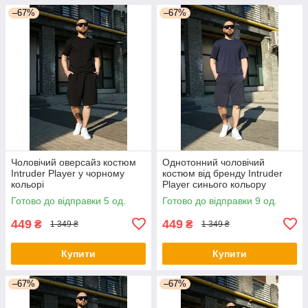
–67%
–67%
Чоловічий оверсайз костюм
Однотонний чоловічий
Intruder Player у чорному
костюм від бренду Intruder
кольорі
Player синього кольору
Готово до відправки 5 од.
Готово до відправки 9 од.
449
449
₴
₴
1 349 ₴
1 349 ₴
Купити
Купити
–67%
–67%