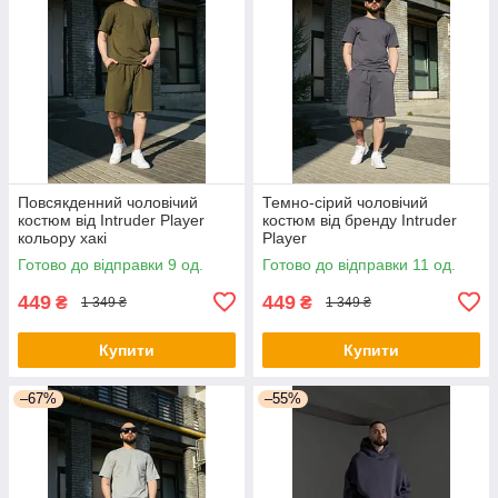
Повсякденний чоловічий
Темно-сірий чоловічий
костюм від Intruder Player
костюм від бренду Intruder
кольору хакі
Player
Готово до відправки 9 од.
Готово до відправки 11 од.
449
449
₴
₴
1 349 ₴
1 349 ₴
Купити
Купити
–67%
–55%