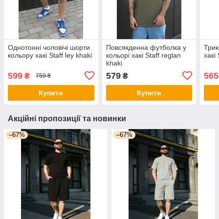
Однотонні чоловічі шорти
Повсякденна футболка у
Трик
кольору хакі Staff ley khaki
кольорі хакі Staff reglan
хакі 
khaki
599
579
565
₴
₴
759 ₴
Купити
Купити
Акційні пропозиції та новинки
–67%
–67%