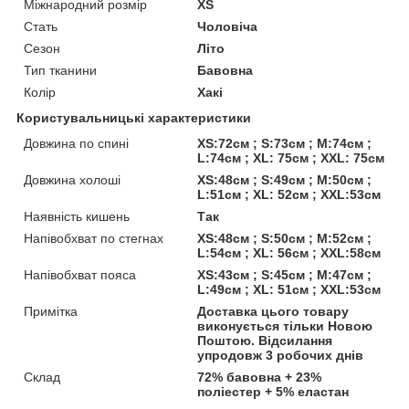
Міжнародний розмір
XS
Стать
Чоловіча
Сезон
Літо
Тип тканини
Бавовна
Колір
Хакі
Користувальницькі характеристики
Довжина по спині
XS:72см ; S:73см ; M:74см ;
L:74см ; XL: 75см ; XXL: 75см
Довжина холоші
XS:48см ; S:49см ; M:50см ;
L:51см ; XL: 52см ; XXL:53см
Наявність кишень
Так
Напівобхват по стегнах
XS:48см ; S:50см ; M:52см ;
L:54см ; XL: 56см ; XXL:58см
Напівобхват пояса
XS:43см ; S:45см ; M:47см ;
L:49см ; XL: 51см ; XXL:53см
Примітка
Доставка цього товару
виконується тільки Новою
Поштою. Відсилання
упродовж 3 робочих днів
Склад
72% бавовна + 23%
поліестер + 5% еластан