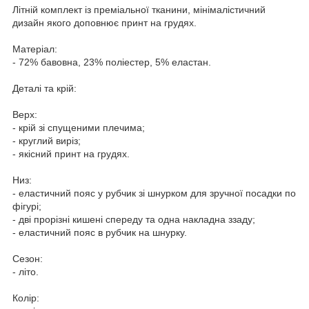
Літній комплект із преміальної тканини, мінімалістичний
дизайн якого доповнює принт на грудях.
Матеріал:
- 72% бавовна, 23% поліестер, 5% еластан.
Деталі та крій:
Верх:
- крій зі спущеними плечима;
- круглий виріз;
- якісний принт на грудях.
Низ:
- еластичний пояс у рубчик зі шнурком для зручної посадки по
фігурі;
- дві прорізні кишені спереду та одна накладна ззаду;
- еластичний пояс в рубчик на шнурку.
Сезон:
- літо.
Колір: