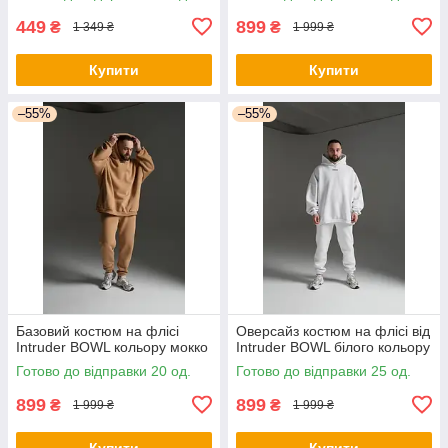
449
899
₴
₴
1 349 ₴
1 999 ₴
Купити
Купити
–55%
–55%
Базовий костюм на флісі
Оверсайз костюм на флісі від
Intruder BOWL кольору мокко
Intruder BOWL білого кольору
Готово до відправки 20 од.
Готово до відправки 25 од.
899
899
₴
₴
1 999 ₴
1 999 ₴
Купити
Купити