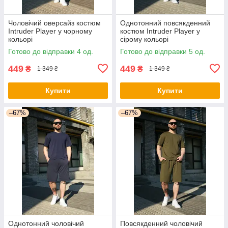
Чоловічий оверсайз костюм
Однотонний повсякденний
Intruder Player у чорному
костюм Intruder Player у
кольорі
сірому кольорі
Готово до відправки 4 од.
Готово до відправки 5 од.
449
449
₴
₴
1 349 ₴
1 349 ₴
Купити
Купити
–67%
–67%
Однотонний чоловічий
Повсякденний чоловічий