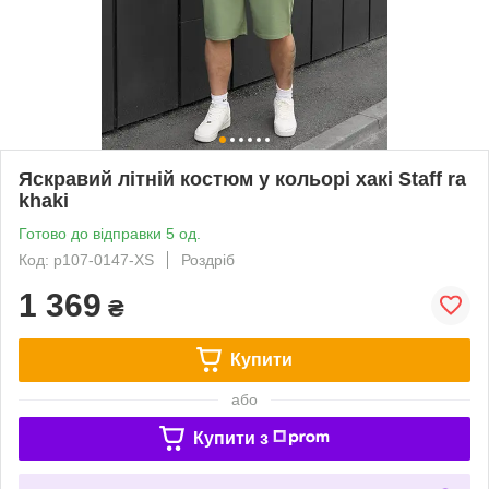
Яскравий літній костюм у кольорі хакі Staff ra
khaki
Готово до відправки 5 од.
Код: p107-0147-XS
Роздріб
1 369
₴
Купити
або
Купити з