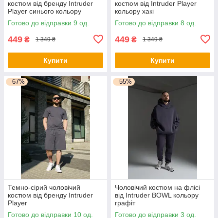
костюм від бренду Intruder
костюм від Intruder Player
Player синього кольору
кольору хакі
Готово до відправки 9 од.
Готово до відправки 8 од.
449
449
₴
₴
1 349 ₴
1 349 ₴
Купити
Купити
–67%
–55%
Темно-сірий чоловічий
Чоловічий костюм на флісі
костюм від бренду Intruder
від Intruder BOWL кольору
Player
графіт
Готово до відправки 10 од.
Готово до відправки 3 од.