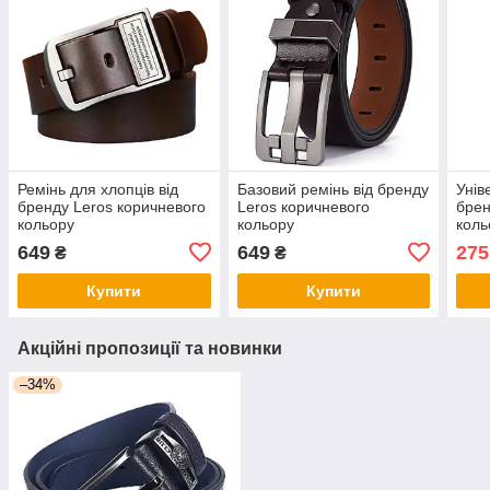
Ремінь для хлопців від
Базовий ремінь від бренду
Унів
бренду Leros коричневого
Leros коричневого
брен
кольору
кольору
коль
649
649
275
₴
₴
Купити
Купити
Акційні пропозиції та новинки
–34%