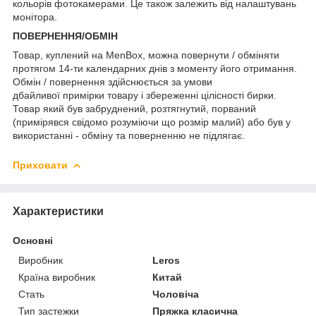
кольорів фотокамерами. Це також залежить від налаштувань
монітора.
ПОВЕРНЕННЯ/ОБМІН
Товар, куплений на MenBox, можна повернути / обміняти
протягом 14-ти календарних днів з моменту його отримання.
Обмін / повернення здійснюється за умови
дбайливої примірки товару і збереженні цілісності бирки.
Товар який був забруднений, розтягнутий, порваний
(примірявся свідомо розуміючи що розмір малий) або був у
використанні - обміну та поверненню не підлягає.
Приховати
Характеристики
Основні
Виробник
Leros
Країна виробник
Китай
Стать
Чоловіча
Тип застежки
Пряжка класична