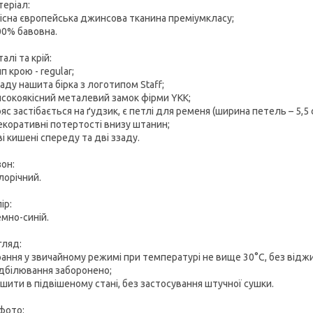
еріал:
кісна європейська джинсова тканина преміумкласу;
00% бавовна.
алі та крій:
ип крою - regular;
заду нашита бірка з логотипом Staff;
исокоякісний металевий замок фірми YKK;
ояс застібається на ґудзик, є петлі для ременя (ширина петель – 5,5 
екоративні потертості внизу штанин;
ві кишені спереду та дві ззаду.
он:
ілорічний.
ір:
емно-синій.
гляд:
рання у звичайному режимі при температурі не вище 30°C, без відж
ідбілювання заборонено;
ушити в підвішеному стані, без застосування штучної сушки.
фото: