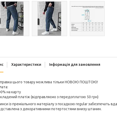
ис
Характеристики
Інформація для замовлення
дправка цього товару можлива тільки НОВОЮ ПОШТОЮ!
лата:
00% на карту
акладений платіж (відправляємо з передоплатою 50 грн)
нси із преміального матеріалу з посадкою regular забезпечать вд
едставлена з декоративними потертостями внизу штанин.