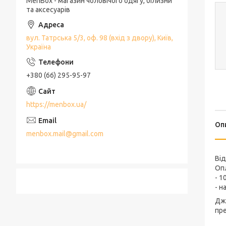
MenBox - магазин чоловічого одягу, білизни
та аксесуарів
вул. Татрська 5/3, оф. 98 (вхід з двору), Київ,
Україна
+380 (66) 295-95-97
https://menbox.ua/
Оп
menbox.mail@gmail.com
Ві
Оп
- 1
- н
Джи
пр