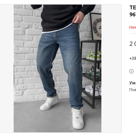
Т
96
Нем
2 
+38
п