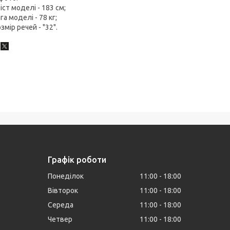
ріст моделі - 183 см;
ага моделі - 78 кг;
озмір речей - "32".
Графік роботи
Понеділок
11:00
18:00
Вівторок
11:00
18:00
Середа
11:00
18:00
Четвер
11:00
18:00