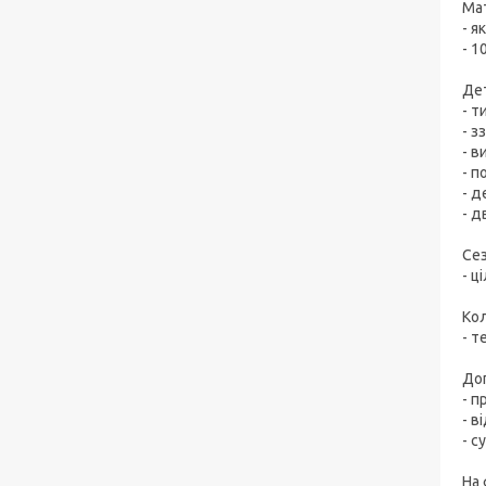
Мат
- я
- 1
Дет
- т
- з
- в
- п
- д
- д
Сез
- ц
Кол
- т
До
- п
- в
- с
На 