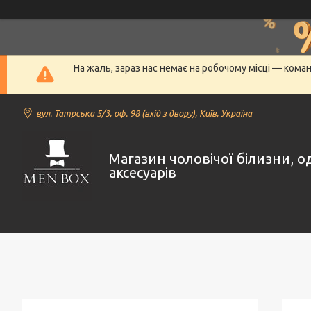
На жаль, зараз нас немає на робочому місці — кома
вул. Татрська 5/3, оф. 98 (вхід з двору), Київ, Україна
Магазин чоловічої білизни, о
аксесуарів