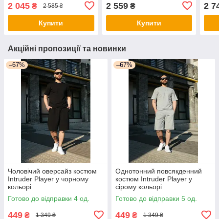
oversize
2 045
2 559
2 7
₴
₴
2 585 ₴
Купити
Купити
Акційні пропозиції та новинки
–67%
–67%
Чоловічий оверсайз костюм
Однотонний повсякденний
Intruder Player у чорному
костюм Intruder Player у
кольорі
сірому кольорі
Готово до відправки 4 од.
Готово до відправки 5 од.
449
449
₴
₴
1 349 ₴
1 349 ₴