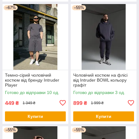
–67%
–55%
Темно-сірий чоловічий
Чоловічий костюм на флісі
костюм від бренду Intruder
від Intruder BOWL кольору
Player
графіт
Готово до відправки 10 од.
Готово до відправки 3 од.
449
899
₴
₴
1 349 ₴
1 999 ₴
Купити
Купити
–55%
–55%