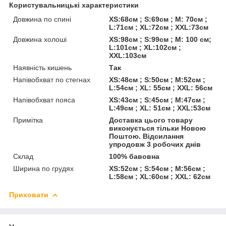
Користувальницькі характеристики
Довжина по спині
XS:68см ; S:69см ; M: 70см ;
L:71см ; XL:72см ; XXL:73см
Довжина холоші
XS:98см ; S:99см ; M: 100 см;
L:101см ; XL:102см ;
XXL:103см
Наявність кишень
Так
Напівобхват по стегнах
XS:48см ; S:50см ; M:52см ;
L:54см ; XL: 55см ; XXL: 56см
Напівобхват пояса
XS:43см ; S:45см ; M:47см ;
L:49см ; XL: 51см ; XXL:53см
Примітка
Доставка цього товару
виконується тільки Новою
Поштою. Відсилання
упродовж 3 робочих днів
Склад
100% бавовна
Ширина по грудях
XS:52см ; S:54см ; M:56см ;
L:58см ; XL:60см ; XXL: 62см
Приховати