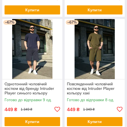
Купити
Купити
–67%
–67%
Однотонний чоловічий
Повсякденний чоловічий
костюм від бренду Intruder
костюм від Intruder Player
Player синього кольору
кольору хакі
Готово до відправки 9 од.
Готово до відправки 8 од.
449
449
₴
₴
1 349 ₴
1 349 ₴
Купити
Купити