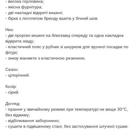
- висока горловина;
- якісна фурнітура;
- дві накладні відкриті кишені;
- бірка з логотипом бренду вшита у бічний шов.
Низ:
- дві прорізні кишені на блискавці спереду та одна накладна
відкрита ззаду;
- еластичний пояс у рубчик зі шнурком для зручної посадки по
фігурі;
- знизу манжети з еластичною резинкою.
Сезон:
- цілорічний.
Колір:
- сірий.
Догляд:
- прання у звичайному режимі при температурі не вище 30°C,
без віджиму;
- відбілювання заборонено;
- сушити в підвішеному стані, без застосування штучної сушки.