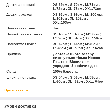
Довжина по спині
XS:69см ; S:70см ; M:71см ;
L:72см ; XL:73см ; XXL:73см
Довжина холоші
XS:98см ; S:99см ; M: 100 см;
L:101см ; XL:102см ;
XXL:103см
Наявність кишень
Так
Напівобхват по стегнах
XS:46см ; S: 48см ; M:50см ;
L:52см ; XL:54см ; XXL: 56см
Напівобхват пояса
XS:42см ; S:44см ; M:46см ;
L: 48см ; XL:50см ; XXL: 52см
Примітка
Доставка цього товару
виконується тільки Новою
Поштою. Відсилання
упродовж 3 робочих днів
Склад
100% бавовна
Ширина по грудях
XS:54см ; S:56см ; M:58см ;
L:60см ; XL: 62см ; XXL: 64см
Приховати
Умови доставки