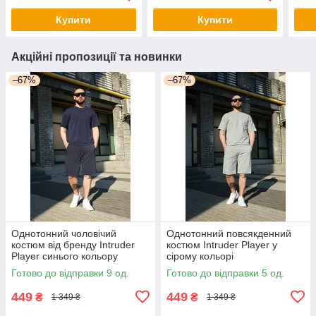
Купити
Купити
Акційні пропозиції та новинки
–67%
–67%
Однотонний чоловічий
Однотонний повсякденний
костюм від бренду Intruder
костюм Intruder Player у
Player синього кольору
сірому кольорі
Готово до відправки 9 од.
Готово до відправки 5 од.
449
449
₴
₴
1 349 ₴
1 349 ₴