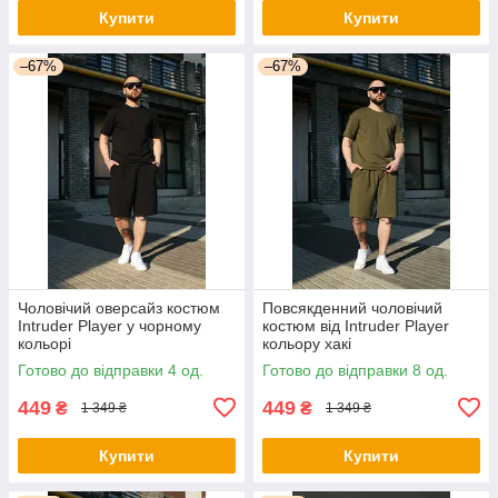
Купити
Купити
–67%
–67%
Чоловічий оверсайз костюм
Повсякденний чоловічий
Intruder Player у чорному
костюм від Intruder Player
кольорі
кольору хакі
Готово до відправки 4 од.
Готово до відправки 8 од.
449
449
₴
₴
1 349 ₴
1 349 ₴
Купити
Купити