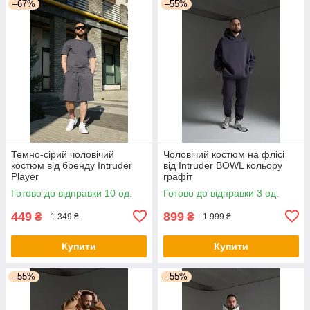
–67%
–55%
Темно-сірий чоловічий
Чоловічий костюм на флісі
костюм від бренду Intruder
від Intruder BOWL кольору
Player
графіт
Готово до відправки 10 од.
Готово до відправки 3 од.
449
899
₴
₴
1 349 ₴
1 999 ₴
Купити
Купити
–55%
–55%