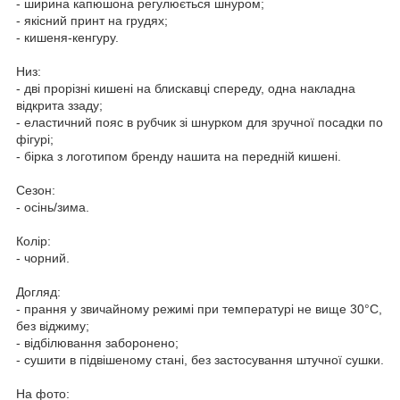
- ширина капюшона регулюється шнуром;
- якісний принт на грудях;
- кишеня-кенгуру.
Низ:
- дві прорізні кишені на блискавці спереду, одна накладна
відкрита ззаду;
- еластичний пояс в рубчик зі шнурком для зручної посадки по
фігурі;
- бірка з логотипом бренду нашита на передній кишені.
Сезон:
- осінь/зима.
Колір:
- чорний.
Догляд:
- прання у звичайному режимі при температурі не вище 30°C,
без віджиму;
- відбілювання заборонено;
- сушити в підвішеному стані, без застосування штучної сушки.
На фото: