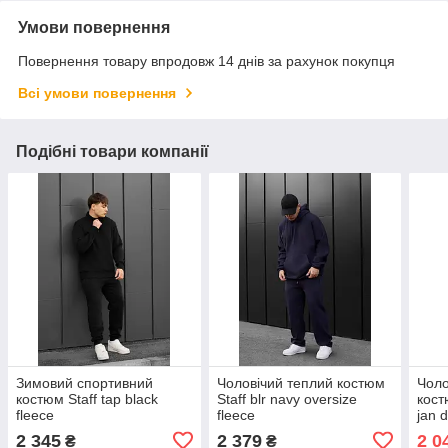
Умови повернення
Повернення товару впродовж 14 днів за рахунок покупця
Всі умови повернення
Подібні товари компанії
Зимовий спортивний
Чоловічий теплий костюм
Чоло
костюм Staff tap black
Staff blr navy oversize
кост
fleece
fleece
jan d
over
2 345
2 379
2 0
₴
₴