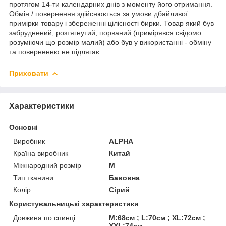
протягом 14-ти календарних днів з моменту його отримання.
Обмін / повернення здійснюється за умови дбайливої
примірки товару і збереженні цілісності бирки. Товар який був
забруднений, розтягнутий, порваний (примірявся свідомо
розуміючи що розмір малий) або був у використанні - обміну
та поверненню не підлягає.
Приховати
Характеристики
Основні
Виробник
ALPHA
Країна виробник
Китай
Міжнародний розмір
M
Тип тканини
Бавовна
Колір
Сірий
Користувальницькі характеристики
Довжина по спинці
M:68см ; L:70см ; XL:72см ;
XXL:74см