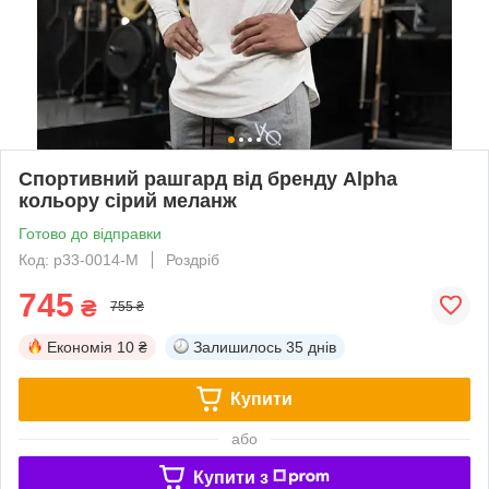
Спортивний рашгард від бренду Alpha
кольору сірий меланж
Готово до відправки
Код: p33-0014-M
Роздріб
745
₴
755 ₴
Економія
10 ₴
Залишилось
35 днів
Купити
або
Купити з