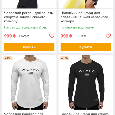
Чоловічий реглан для занять
Чоловічий рашгард для
спортом Tauwell синього
плавання Tauwell червоного
кольору
кольору
Готово до відправки 2 од.
Готово до відправки
999
999
₴
₴
1 025 ₴
1 025 ₴
Купити
Купити
–1%
–1%
Чоловічий рашгард для
Базовий рашгард для спорту