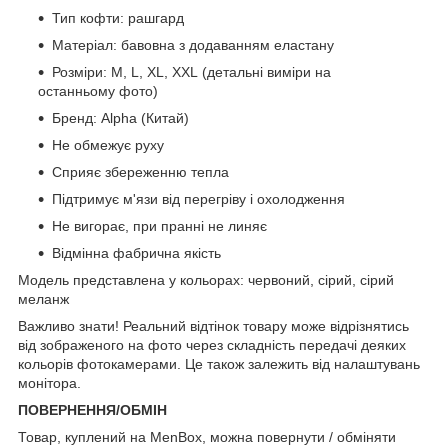
Тип кофти: рашгард
Матеріал: бавовна з додаванням еластану
Розміри: M, L, XL, XXL (детальні виміри на
останньому фото)
Бренд: Alpha (Китай)
Не обмежує руху
Сприяє збереженню тепла
Підтримує м'язи від перегріву і охолодження
Не вигорає, при пранні не линяє
Відмінна фабрична якість
Модель представлена ​​у кольорах: червоний, сірий, сірий
меланж
Важливо знати! Реальний відтінок товару може відрізнятись
від зображеного на фото через складність передачі деяких
кольорів фотокамерами. Це також залежить від налаштувань
монітора.
ПОВЕРНЕННЯ/ОБМІН
Товар, куплений на MenBox, можна повернути / обміняти