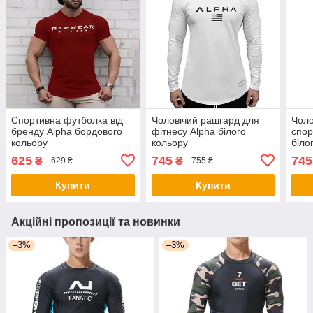
Спортивна футболка від
Чоловічий рашгард для
Чоло
бренду Alpha бордового
фітнесу Alpha білого
спор
кольору
кольору
біло
625
745
745
₴
₴
629 ₴
755 ₴
Купити
Купити
Акційні пропозиції та новинки
–3%
–3%