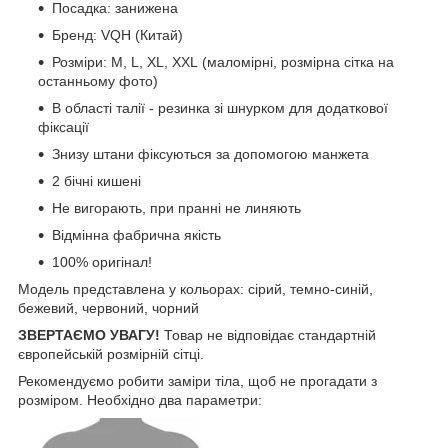
Посадка: занижена
Бренд: VQH (Китай)
Розміри: M, L, XL, XXL (маломірні, розмірна сітка на
останньому фото)
В області талії - резинка зі шнурком для додаткової
фіксації
Знизу штани фіксуються за допомогою манжета
2 бічні кишені
Не вигорають, при пранні не линяють
Відмінна фабрична якість
100% оригінал!
Модель представлена ​​у кольорах: сірий, темно-синій,
бежевий, червоний, чорний
ЗВЕРТАЄМО УВАГУ!
Товар не відповідає стандартній
європейській розмірній сітці.
Рекомендуємо робити заміри тіла, щоб не прогадати з
розміром. Необхідно два параметри: