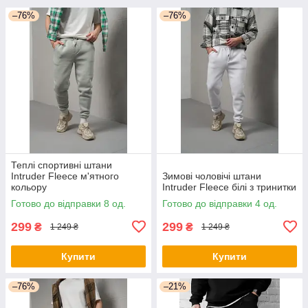
–76%
–76%
Теплі спортивні штани
Intruder Fleece м'ятного
Зимові чоловічі штани
кольору
Intruder Fleece білі з тринитки
Готово до відправки 8 од.
Готово до відправки 4 од.
299
299
₴
₴
1 249 ₴
1 249 ₴
Купити
Купити
–76%
–21%