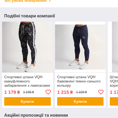
Всі умови повернення
Подібні товари компанії
Спортивні штани VQH
Спортивні штани VQH
Штан
камуфляжного
бавовняні темно-синього
VQH
забарвлення з лампасами
кольору
кори
1 179
1 215
1 1
₴
₴
1 195 ₴
1 229 ₴
Купити
Купити
Акційні пропозиції та новинки