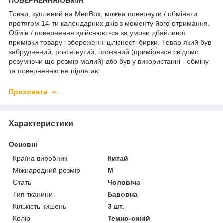
ПОВЕРНЕННЯ/ОБМІН
Товар, куплений на MenBox, можна повернути / обміняти
протягом 14-ти календарних днів з моменту його отримання.
Обмін / повернення здійснюється за умови дбайливої
примірки товару і збереженні цілісності бирки. Товар який був
забруднений, розтягнутий, порваний (примірявся свідомо
розуміючи що розмір малий) або був у використанні - обміну
та поверненню не підлягає.
Приховати
Характеристики
Основні
Країна виробник
Китай
Міжнародний розмір
M
Стать
Чоловіча
Тип тканини
Бавовна
Кількість кишень
3 шт.
Колір
Темно-синій