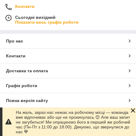
Контакти
Сьогодні вихідний
Показати весь графік роботи
Про нас
Контакти
Доставка та оплата
Графік роботи
Повна версія сайту
На жаль, зараз нас немає на робочому місці — команда
Сайт створено на маркетплейсі
Prom.ua
вже відпочиває або ще не прокинулась 😊 Але ваш запит
не загубиться! Ми опрацюємо його в перший же робочий
час (Пн-Пт з 11:00 до 18:00). Дякуємо, що звернулися до
Політика конфіденційності
нас 💙