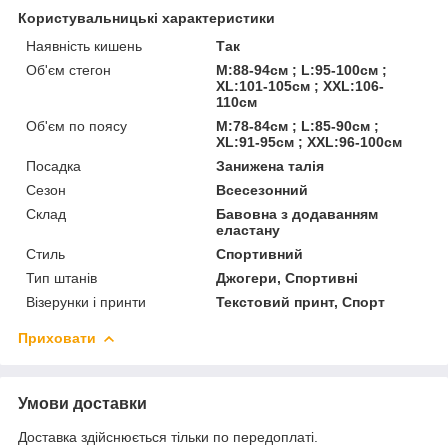
Користувальницькі характеристики
Наявність кишень
Так
Об'єм стегон
M:88-94см ; L:95-100см ;
XL:101-105см ; XXL:106-
110см
Об'єм по поясу
M:78-84см ; L:85-90см ;
XL:91-95см ; XXL:96-100см
Посадка
Занижена талія
Сезон
Всесезонний
Склад
Бавовна з додаванням
еластану
Стиль
Спортивний
Тип штанів
Джогери, Спортивні
Візерунки і принти
Текстовий принт, Спорт
Приховати
Умови доставки
Доставка здійснюється тільки по передоплаті.