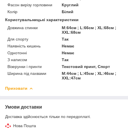
Фасон вирізу горловини
Круглий
Колір
Білий
Користувальницькі характеристики
Довжина спинки
M:64см ; L:66см ; XL:68см ;
XXL:68см
Для спорту
Так
Наявність кишень
Немає
Однотонні
Немає
З написом
Так
Візерунки і принти
Текстовий принт, Спорт
Ширина під пахвами
M:44см ; L:45см ; XL:46см ;
XXL:47см
Приховати
Умови доставки
Доставка здійснюється тільки по передоплаті.
Нова Пошта