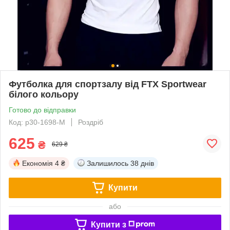
Футболка для спортзалу від FTX Sportwear
білого кольору
Готово до відправки
Код: p30-1698-M
Роздріб
625
₴
629 ₴
Економія
4 ₴
Залишилось
38 днів
Купити
або
Купити з