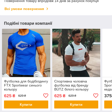
Повернення товару впродовж 14 днів за рахунок покупця
Всі умови повернення
Подібні товари компанії
Футболка для бодібілдингу
Спортивна чоловіча
Футб
FTX Sportwear синього
футболка від бренду
Spor
кольору
BUTZ білого кольору
кед
625
625
375
₴
₴
629 ₴
629 ₴
Купити
Купити