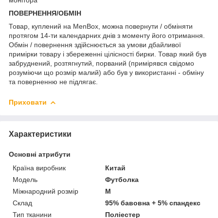
ПОВЕРНЕННЯ/ОБМІН
Товар, куплений на MenBox, можна повернути / обміняти
протягом 14-ти календарних днів з моменту його отримання.
Обмін / повернення здійснюється за умови дбайливої
примірки товару і збереженні цілісності бирки. Товар який був
забруднений, розтягнутий, порваний (примірявся свідомо
розуміючи що розмір малий) або був у використанні - обміну
та поверненню не підлягає.
Приховати
Характеристики
Основні атрибути
Країна виробник
Китай
Модель
Футболка
Міжнародний розмір
M
Склад
95% бавовна + 5% спандекс
Тип тканини
Поліестер