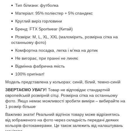
Тип білизни: футболка
Матеріал: 95% поліестер + 5% спандекс
Круглий виріз горловини
Бренд: FTX Sportwear (Китай)
Розміри: М, L, XL, XXL (маломірить, розмірна сітка на
останньому фото)
Комфортна посадка, легка і м'яка на дотик
Не вигорає, при пранні не линяє
Відмінна фабрична якість
100% оригінал!
Модель представлена ​​у кольорах: синій, білий, темно-синій
ЗВЕРТАЄМО УВАГУ!
Товар не відповідає стандартній
європейській розмірній сітці. Розмірна сітка на останньому
фото. Якщо немає можливості зробити виміри – вибирайте на
1 розмір більше
Важливо знати! Реальний відтінок товару може відрізнятись
від зображеного на фото через складність передачі деяких
кольорів фотокамерами. Це також залежить від налаштувань
монітора