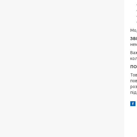
Мод
ЗВ
нем
Важ
ко
ПО
Тов
пов
роз
під