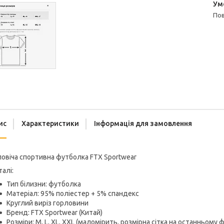
п
ис
Характеристики
Інформація для замовлення
овіча спортивна футболка FTX Sportwear
алі:
Тип білизни: футболка
Матеріал: 95% поліестер + 5% спандекс
Круглий виріз горловини
Бренд: FTX Sportwear (Китай)
Розміри: М, L, XL, XXL (маломірить, розмірна сітка на останньому 