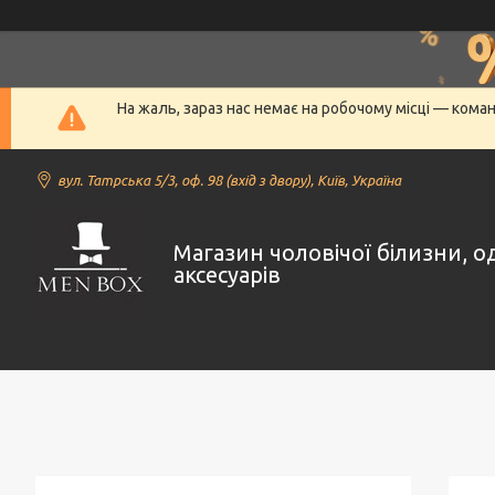
На жаль, зараз нас немає на робочому місці — кома
вул. Татрська 5/3, оф. 98 (вхід з двору), Київ, Україна
Магазин чоловічої білизни, о
аксесуарів