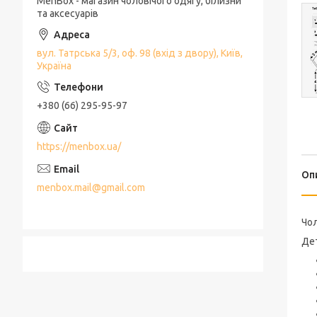
MenBox - магазин чоловічого одягу, білизни
та аксесуарів
вул. Татрська 5/3, оф. 98 (вхід з двору), Київ,
Україна
+380 (66) 295-95-97
https://menbox.ua/
Оп
menbox.mail@gmail.com
Чол
Дет