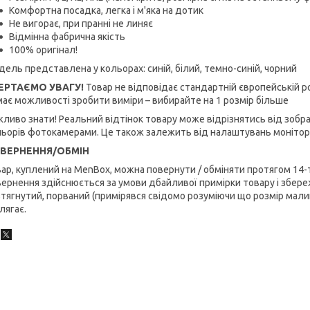
Комфортна посадка, легка і м'яка на дотик
Не вигорає, при пранні не линяє
Відмінна фабрична якість
100% оригінал!
ель представлена ​​у кольорах: синій, білий, темно-синій, чорний
ЕРТАЄМО УВАГУ!
Товар не відповідає стандартній європейській ро
ає можливості зробити виміри – вибирайте на 1 розмір більше
ливо знати! Реальний відтінок товару може відрізнятись від зобр
льорів фотокамерами. Це також залежить від налаштувань монітор
ВЕРНЕННЯ/ОБМІН
ар, куплений на MenBox, можна повернути / обміняти протягом 14-
ернення здійснюється за умови дбайливої примірки товару і збереж
тягнутий, порваний (примірявся свідомо розуміючи що розмір малий
лягає.