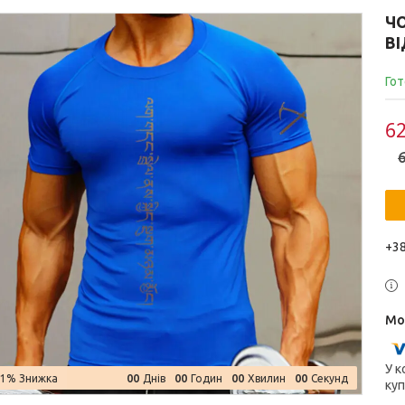
Ч
ВІ
Гот
62
6
+38
У к
0
0
0
0
0
0
0
0
–1%
Днів
Годин
Хвилин
Секунд
куп