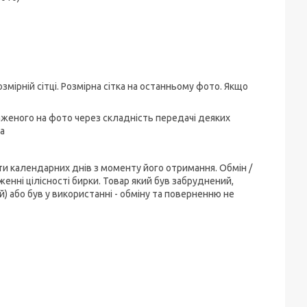
змірній сітці. Розмірна сітка на останньому фото. Якщо
аженого на фото через складність передачі деяких
а
ти календарних днів з моменту його отримання. Обмін /
енні цілісності бирки. Товар який був забруднений,
) або був у використанні - обміну та поверненню не