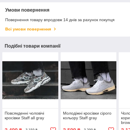
Умови повернення
Повернення товару впродовж 14 днів за рахунок покупця
Всі умови повернення
Подібні товари компанії
Повсякденні чоловічі
Молодіжні кросівки сірого
Чоло
кросівки Staff all gray
кольору Staff gray
кори
bro
2 499
2 599
2 1