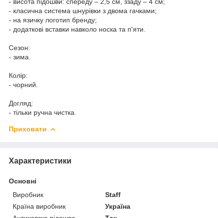
- висота підошви: спереду – 2,5 см, ззаду – 4 см;
- класична система шнурівки з двома гачками;
- на язичку логотип бренду;
- додаткові вставки навколо носка та п'яти.
Сезон:
- зима.
Колір:
- чорний.
Догляд:
- тільки ручна чистка.
Приховати
Характеристики
Основні
Виробник
Staff
Країна виробник
Україна
Антиковзка підошва
Так