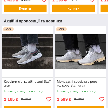
₴
₴
3 159 ₴
3 299 ₴
Купити
Купити
Акційні пропозиції та новинки
–22%
–21%
Кросівки сірі комбіновані Staff
Молодіжні кросівки сірого
gray
кольору Staff gray
Готово до відправки 5 од.
Готово до відправки 2 од.
2 165
2 599
₴
₴
2 765 ₴
3 299 ₴