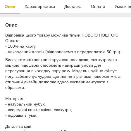
Опис
Характеристики
Доставка
Оплата
Умови п
Опис
Відправка цього товару можлива тільки НОВОЮ ПОШТОЮ!
Оплата:
- 100% на карту
- накладений платіж (відправляємо з передоплатою 50 грн)
Високі зимові кросівки зі зручною посадкою, еко хутром та
міцною підошвою створюють найкращі умови для
пересування в холодну пору року. Модель надійно фіксує
ногу, забезпечує чудове щеплення з різними поверхнями, а
стильний дизайн дозволяє вдало експериментувати з
образами.
Матеріал:
- натуральний нубук;
- всередині вшите якісне екохутро;
- підошва з гуми.
Деталі та крій: