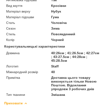
Вид взуття
Кросівки
Матеріал верху
Нубук
Матеріал підошви
Гума
Стать
Чоловіча
Сезон
Зима
Стиль
Повсякденний
Колір
Чорний
Користувальницькі характеристики
Довжина
40:26см ; 41:26.5см ; 42:27см
; 43:27.5см ; 44:28см ;
45:28.5см
Логотип
Staff
Міжнародний розмір
40
Примітка
Доставка цього товару
виконується тільки Новою
Поштою. Відсилання
упродовж 3 робочих днів
Тип тканини
Змішана
Приховати