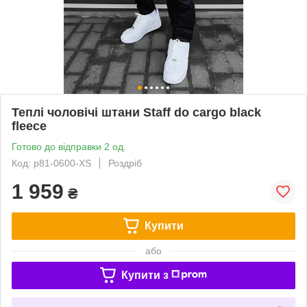
Теплі чоловічі штани Staff do cargo black
fleece
Готово до відправки 2 од.
Код: p81-0600-XS
Роздріб
1 959
₴
Купити
або
Купити з