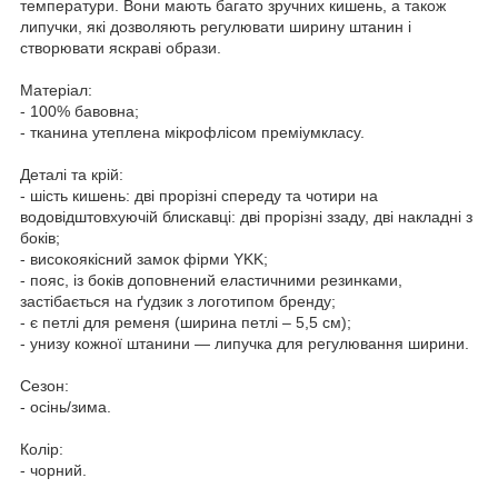
температури. Вони мають багато зручних кишень, а також
липучки, які дозволяють регулювати ширину штанин і
створювати яскраві образи.
Матеріал:
- 100% бавовна;
- тканина утеплена мікрофлісом преміумкласу.
Деталі та крій:
- шість кишень: дві прорізні спереду та чотири на
водовідштовхуючій блискавці: дві прорізні ззаду, дві накладні з
боків;
- високоякісний замок фірми YKK;
- пояс, із боків доповнений еластичними резинками,
застібається на ґудзик з логотипом бренду;
- є петлі для ременя (ширина петлі – 5,5 см);
- унизу кожної штанини — липучка для регулювання ширини.
Сезон:
- осінь/зима.
Колір:
- чорний.