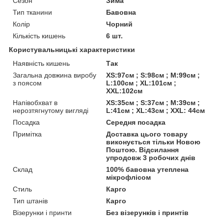
Сезон
Зима
Тип тканини
Бавовна
Колір
Чорний
Кількість кишень
6 шт.
Користувальницькі характеристики
Наявність кишень
Так
Загальна довжина виробу
XS:97см ; S:98см ; M:99см ;
з поясом
L:100см ; XL:101см ;
XXL:102см
Напівобхват в
XS:35см ; S:37см ; M:39см ;
нерозтягнутому вигляді
L:41см ; XL:43см ; XXL: 44см
Посадка
Середня посадка
Примітка
Доставка цього товару
виконується тільки Новою
Поштою. Відсилання
упродовж 3 робочих днів
Склад
100% бавовна утеплена
мікрофлісом
Стиль
Карго
Тип штанів
Карго
Візерунки і принти
Без візерунків і принтів