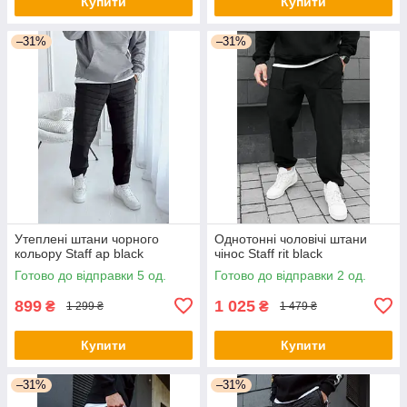
Купити
Купити
–31%
–31%
Утеплені штани чорного
Однотонні чоловічі штани
кольору Staff ap black
чінос Staff rit black
Готово до відправки 5 од.
Готово до відправки 2 од.
899
1 025
₴
₴
1 299 ₴
1 479 ₴
Купити
Купити
–31%
–31%