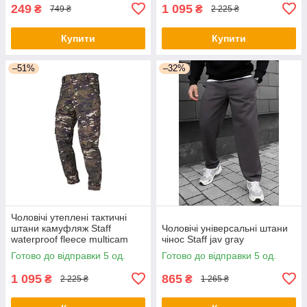
249
1 095
₴
₴
749 ₴
2 225 ₴
Купити
Купити
–51%
–32%
Чоловічі утеплені тактичні
штани камуфляж Staff
Чоловічі універсальні штани
waterproof fleece multicam
чінос Staff jav gray
Готово до відправки 5 од.
Готово до відправки 5 од.
1 095
865
₴
₴
2 225 ₴
1 265 ₴