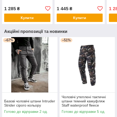
1 285
1 445
1 2
₴
₴
Купити
Купити
Акційні пропозиції та новинки
–67%
–51%
Чоловічі утеплені тактичні
Базові чоловічі штани Intruder
штани темний камуфляж
Strider сірого кольору
Staff waterproof fleece
multicam
Готово до відправки 2 од.
Готово до відправки 5 од.