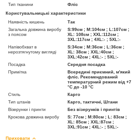
Тип тканини
Фліс
Користувальницькі характеристики
Наявність кишень
Так
Загальна довжина виробу
S:99см ; M:104см ; L:107см ;
з поясом
XL: 108см ; XXL:112см ;
3XL:117см ; 4XL:- ; 5XL:-
Напівобхват в
S:34см ; M:36см ; L:36см ;
нерозтягнутому вигляді
XL: 38см ; XXL:40см ;
3XL:42см ; 4XL:- ; 5XL:-
Посадка
Середня посадка
Примітка
Всередині приємний, м'який
фліс. Рекомендований
температурний режим від +7
°C до -10 °C
Стиль
Карго
Тип штанів
Карго, тактичні, Штани
Візерунки і принти
Без візерунків і принтів
Крокова довжина виробу
S: 77см ; M:80см ; L: 83см ;
XL: 85см ; XXL:87см ;
3XL:91см ; 4XL:- ; 5XL:-
Приховати