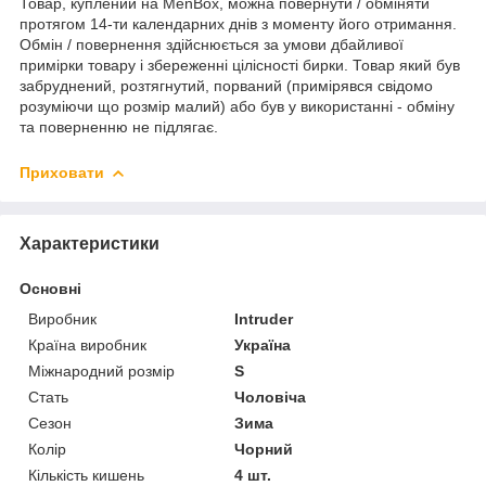
Товар, куплений на MenBox, можна повернути / обміняти
протягом 14-ти календарних днів з моменту його отримання.
Обмін / повернення здійснюється за умови дбайливої
примірки товару і збереженні цілісності бирки. Товар який був
забруднений, розтягнутий, порваний (примірявся свідомо
розуміючи що розмір малий) або був у використанні - обміну
та поверненню не підлягає.
Приховати
Характеристики
Основні
Виробник
Intruder
Країна виробник
Україна
Міжнародний розмір
S
Стать
Чоловіча
Сезон
Зима
Колір
Чорний
Кількість кишень
4 шт.