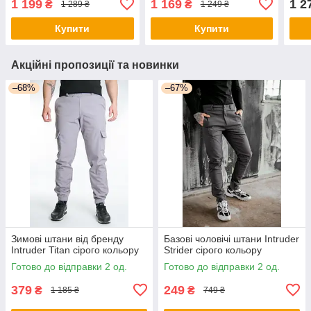
1 199
1 169
1 2
₴
₴
1 289 ₴
1 249 ₴
Купити
Купити
Акційні пропозиції та новинки
–68%
–67%
Зимові штани від бренду
Базові чоловічі штани Intruder
Intruder Titan сірого кольору
Strider сірого кольору
Готово до відправки 2 од.
Готово до відправки 2 од.
379
249
₴
₴
1 185 ₴
749 ₴