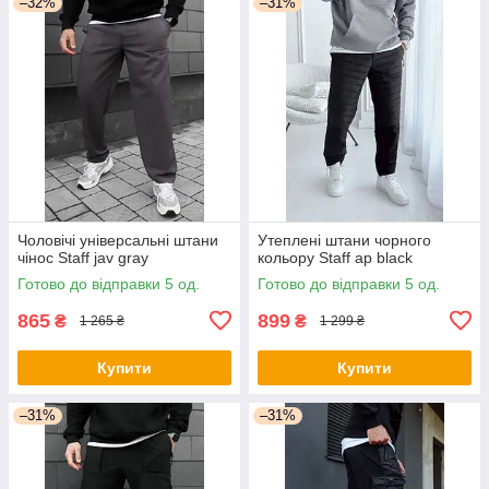
–32%
–31%
Чоловічі універсальні штани
Утеплені штани чорного
чінос Staff jav gray
кольору Staff ap black
Готово до відправки 5 од.
Готово до відправки 5 од.
865
899
₴
₴
1 265 ₴
1 299 ₴
Купити
Купити
–31%
–31%