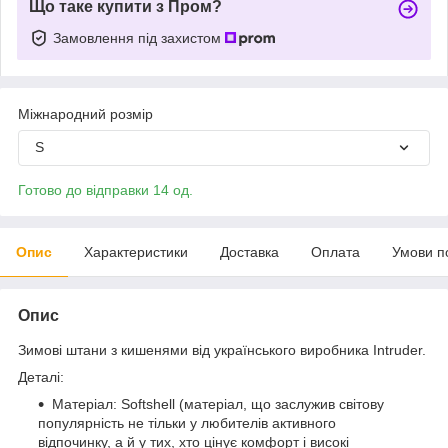
Що таке купити з Пром?
Замовлення під захистом
Міжнародний розмір
S
Готово до відправки 14 од.
Опис
Характеристики
Доставка
Оплата
Умови п
Опис
Зимові штани з кишенями від українського виробника Intruder.
Деталі:
Матеріал: Softshell (матеріал, що заслужив світову
популярність не тільки у любителів активного
відпочинку, а й у тих, хто цінує комфорт і високі