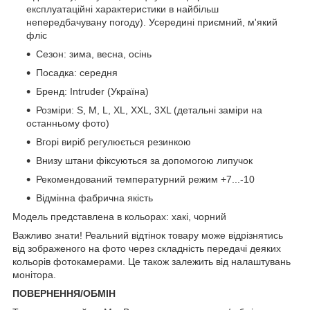
експлуатаційні характеристики в найбільш
непередбачувану погоду). Усередині приємний, м'який
фліс
Сезон: зима, весна, осінь
Посадка: середня
Бренд: Intruder (Україна)
Розміри: S, M, L, XL, XXL, 3XL (детальні заміри на
останньому фото)
Вгорі виріб регулюється резинкою
Внизу штани фіксуються за допомогою липучок
Рекомендований температурний режим +7...-10
Відмінна фабрична якість
Модель представлена в кольорах: хакі, чорний
Важливо знати! Реальний відтінок товару може відрізнятись
від зображеного на фото через складність передачі деяких
кольорів фотокамерами. Це також залежить від налаштувань
монітора.
ПОВЕРНЕННЯ/ОБМІН