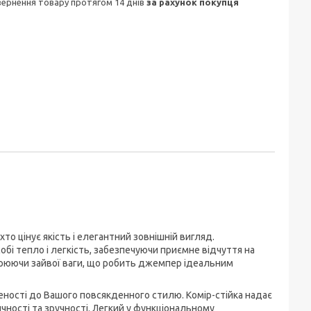
овернення товару протягом 14 днів
за рахунок покупця
о цінує якість і елегантний зовнішній вигляд.
обі тепло і легкість, забезпечуючи приємне відчуття на
ворюючи зайвої ваги, що робить джемпер ідеальним
ності до Вашого повсякденного стилю. Комір-стійка надає
чності та зручності. Легкий у функціональному