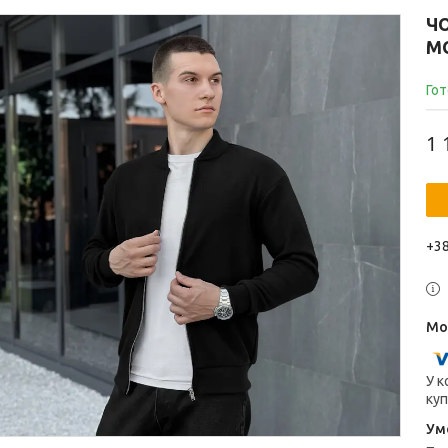
Ч
M
Гот
1 
+38
У к
куп