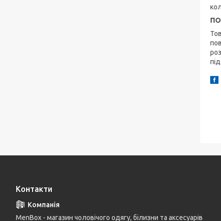
кол
ПО
Тов
пов
роз
під
Контакти
MenBox - магазин чоловічого одягу, білизни та аксесуарів