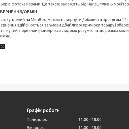
ьорів фотокамерами. Це також залежить від налаштувань монітор
ВЕРНЕННЯ/ОБМІН
ар, куплений на MenBox, можна повернути / обміняти протягом 14-
ернення здійснюється за умови дбайливої примірки товару і збереж
тягнутий, порваний (примірявся свідомо розуміючи що розмір малий
лягає.
Графік роботи
Понеділок
11:00
18:00
Вівторок
11:00
18:00