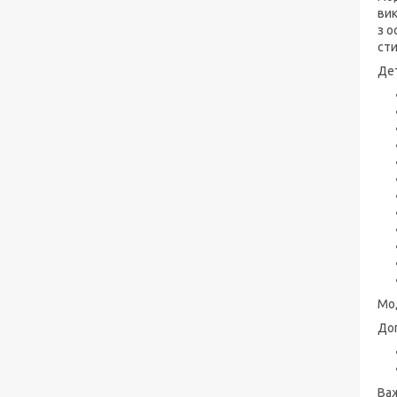
вик
з о
сти
Дет
Мод
До
Важ