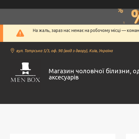
На жаль, зараз нас немає на робочому місці — кома
вул. Татрська 5/3, оф. 98 (вхід з двору), Київ, Україна
Магазин чоловічої білизни, о
аксесуарів