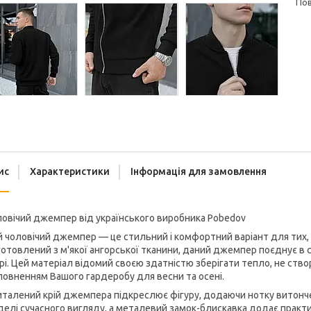
п
ис
Характеристики
Інформація для замовлення
овічий джемпер від українського виробника Pobedov
 чоловічий джемпер — це стильний і комфортний варіант для тих, хт
отовлений з м'якої ангорської тканини, даний джемпер поєднує в с
рі. Цей матеріал відомий своєю здатністю зберігати тепло, не ст
овненням Вашого гардеробу для весни та осені.
талений крій джемпера підкреслює фігуру, додаючи нотку витонче
елі сучасного вигляду, а металевий замок-блискавка додає практи