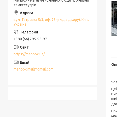
MenBox - магазин чоловічого одягу, білизни
та аксесуарів
вул. Татрська 5/3, оф. 98 (вхід з двору), Київ,
Україна
+380 (66) 295-95-97
https://menbox.ua/
Оп
menbox.mail@gmail.com
Чол
Цей
Виг
шкі
доп
При
мод