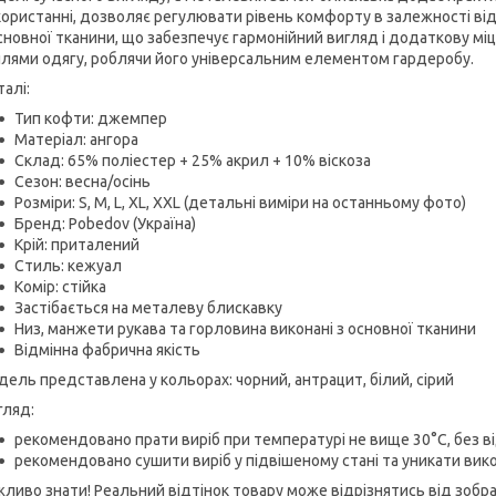
ористанні, дозволяє регулювати рівень комфорту в залежності від 
сновної тканини, що забезпечує гармонійний вигляд і додаткову мі
лями одягу, роблячи його універсальним елементом гардеробу.
алі:
Тип кофти: джемпер
Матеріал: ангора
Склад: 65% поліестер + 25% акрил + 10% віскоза
Сезон: весна/осінь
Розміри: S, M, L, XL, XXL (детальні виміри на останньому фото)
Бренд: Pobedov (Україна)
Крій: приталений
Стиль: кежуал
Комір: стійка
Застібається на металеву блискавку
Низ, манжети рукава та горловина виконані з основної тканини
Відмінна фабрична якість
ель представлена ​​у кольорах: чорний, антрацит, білий, сірий
гляд:
рекомендовано прати виріб при температурі не вище 30°C, без в
рекомендовано сушити виріб у підвішеному стані та уникати вик
ливо знати! Реальний відтінок товару може відрізнятись від зобр