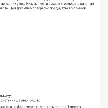
погодних умов. Низ, манжети рукавів і горловина виконані
цність. Цей джемпер прекрасно поєднується з різними
іджиму;
ористання штучної сушки.
аженого на фото через складність передачі деяких