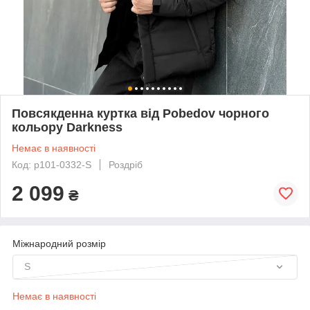
Повсякденна куртка від Pobedov чорного
кольору Darkness
Немає в наявності
Код: p101-0332-S
Роздріб
2 099
₴
Міжнародний розмір
S
Немає в наявності