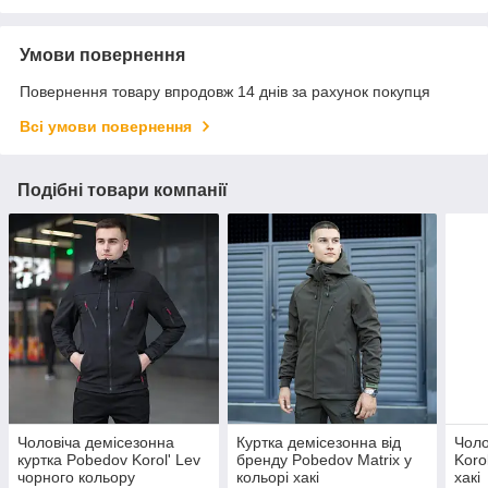
Умови повернення
Повернення товару впродовж 14 днів за рахунок покупця
Всі умови повернення
Подібні товари компанії
Чоловіча демісезонна
Куртка демісезонна від
Чоло
куртка Pobedov Korol' Lev
бренду Pobedov Matrix у
Koro
чорного кольору
кольорі хакі
хакі