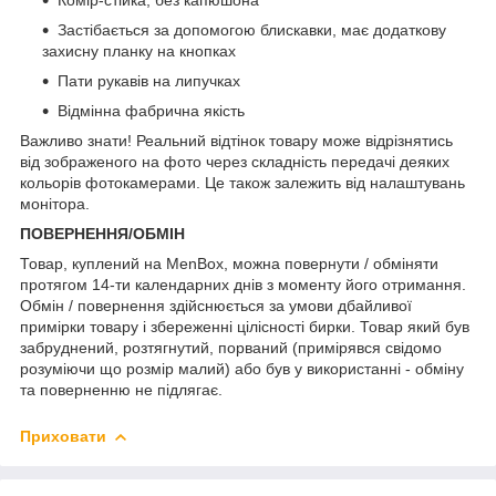
Застібається за допомогою блискавки, має додаткову
захисну планку на кнопках
Пати рукавів на липучках
Відмінна фабрична якість
Важливо знати! Реальний відтінок товару може відрізнятись
від зображеного на фото через складність передачі деяких
кольорів фотокамерами. Це також залежить від налаштувань
монітора.
ПОВЕРНЕННЯ/ОБМІН
Товар, куплений на MenBox, можна повернути / обміняти
протягом 14-ти календарних днів з моменту його отримання.
Обмін / повернення здійснюється за умови дбайливої
примірки товару і збереженні цілісності бирки. Товар який був
забруднений, розтягнутий, порваний (примірявся свідомо
розуміючи що розмір малий) або був у використанні - обміну
та поверненню не підлягає.
Приховати