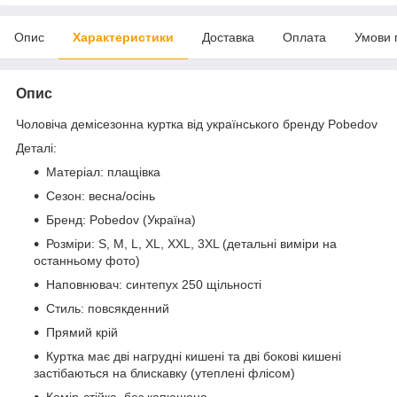
Опис
Характеристики
Доставка
Оплата
Умови 
Опис
Чоловіча демісезонна куртка від українського бренду Pobedov
Деталі:
Матеріал: плащівка
Сезон: весна/осінь
Бренд: Pobedov (Україна)
Розміри: S, M, L, XL, XXL, 3XL (детальні виміри на
останньому фото)
Наповнювач: синтепух 250 щільності
Стиль: повсякденний
Прямий крій
Куртка має дві нагрудні кишені та дві бокові кишені
застібаються на блискавку (утеплені флісом)
Комір-стійка, без капюшона