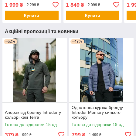
1 999
1 849
1 9
₴
₴
2 299 ₴
2 099 ₴
Купити
Купити
Акційні пропозиції та новинки
–62%
–47%
Однотонна куртка бренду
Анорак від бренду Intruder у
Intruder Memory синього
кольорі хакі Terra
кольору
Готово до відправки 15 од.
Готово до відправки 19 од.
379
799
₴
₴
999 ₴
1 499 ₴