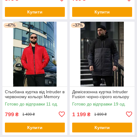
Купити
Купити
–47%
–37%
Стьобана куртка від Intruder в
Демісезонна куртка Intruder
червоному кольорі Memory
Fusion чорно-сірого кольору
Готово до відправки 11 од.
Готово до відправки 19 од.
799
1 199
₴
₴
1 499 ₴
1 899 ₴
Купити
Купити