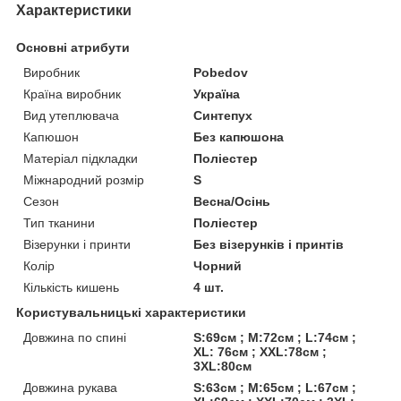
Характеристики
Основні атрибути
Виробник
Pobedov
Країна виробник
Україна
Вид утеплювача
Синтепух
Капюшон
Без капюшона
Матеріал підкладки
Поліестер
Міжнародний розмір
S
Сезон
Весна/Осінь
Тип тканини
Поліестер
Візерунки і принти
Без візерунків і принтів
Колір
Чорний
Кількість кишень
4 шт.
Користувальницькі характеристики
Довжина по спині
S:69см ; M:72см ; L:74см ;
XL: 76см ; XXL:78см ;
3XL:80см
Довжина рукава
S:63см ; M:65см ; L:67см ;