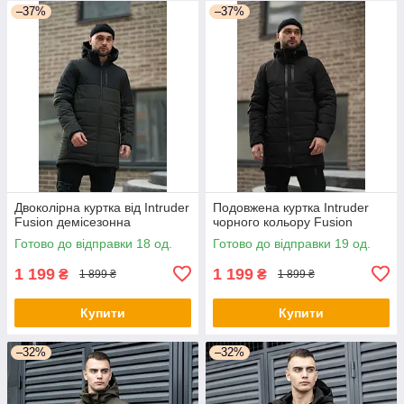
–37%
–37%
Двоколірна куртка від Intruder
Подовжена куртка Intruder
Fusion демісезонна
чорного кольору Fusion
Готово до відправки 18 од.
Готово до відправки 19 од.
1 199
1 199
₴
₴
1 899 ₴
1 899 ₴
Купити
Купити
–32%
–32%