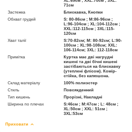
XL:69см ; XXL:70см ; 3XL:
71см
Застежка
Блискавка, Кнопки
Обхват грудей
S: 80-86см ; M:86-96см ;
L:96-104см ; XL:104-112см ;
XXL:112-115см ; 3XL:115-
120см
Хват талії
S:70-82см; M: 80-92см; L:90-
100см ; XL:98-108см; XXL:
106-114см; 3XL: 112-118cм
Примітка
Куртка має дві нагрудні
кишені та дві бічні кишені
застібаються на блискавку
(утеплені флісом). Комір-
стійка, без капюшона.
Склад матеріалу
100% полиэстер
Стиль
Повсякденний
Тип кишень
Прорізні, Накладні
Ширина по плечах
S:46см ; M:47см ; L: 48см ;
XL:50см ; XXL: 51см ;
3XL:53см
Приховати