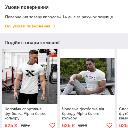
Умови повернення
Повернення товару впродовж 14 днів за рахунок покупця
Всі умови повернення
Подібні товари компанії
Чоловіча спортивна
Чоловіча футболка від
Спор
футболка Alpha білого
бренду Alpha білого
футб
кольору
кольору
кам
625
625
625
₴
₴
629 ₴
629 ₴