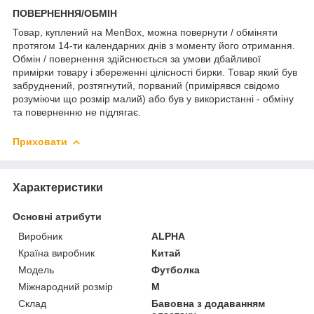
ПОВЕРНЕННЯ/ОБМІН
Товар, куплений на MenBox, можна повернути / обміняти
протягом 14-ти календарних днів з моменту його отримання.
Обмін / повернення здійснюється за умови дбайливої
примірки товару і збереженні цілісності бирки. Товар який був
забруднений, розтягнутий, порваний (примірявся свідомо
розуміючи що розмір малий) або був у використанні - обміну
та поверненню не підлягає.
Приховати
Характеристики
Основні атрибути
Виробник
ALPHA
Країна виробник
Китай
Модель
Футболка
Міжнародний розмір
M
Склад
Бавовна з додаванням