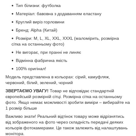
Тип білизни: футболка
Матеріал: бавовна з додаванням еластану
Круглий виріз горловини
Бренд: Alpha (Китай)
Розміри: М, L, XL, XXL, XXXL (маломірить, розмірна
сітка на останньому фото)
Не вигорає, при пранні не линяє
Відмінна фабрична якість
100% оригінал!
Модель представлена в кольорах: сірий, камуфляж,
червоний, білий, зелений, чорний
ЗВЕРТАЄМО УВАГУ!
Товар не відповідає стандартній
європейській розмірній сітці. Розмірна сітка на останньому
фото. Якщо немає можливості зробити виміри – вибирайте на
1 розмір більше
Важливо знати! Реальний відтінок товару може відрізнятись
від зображеного на фото через складність передачі деяких
кольорів фотокамерами. Це також залежить від налаштувань
монітора.