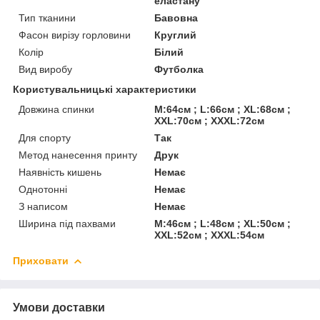
еластану
Тип тканини
Бавовна
Фасон вирізу горловини
Круглий
Колір
Білий
Вид виробу
Футболка
Користувальницькі характеристики
Довжина спинки
M:64см ; L:66см ; XL:68см ;
XXL:70см ; XXXL:72см
Для спорту
Так
Метод нанесення принту
Друк
Наявність кишень
Немає
Однотонні
Немає
З написом
Немає
Ширина під пахвами
M:46см ; L:48см ; XL:50см ;
XXL:52см ; XXXL:54см
Приховати
Умови доставки