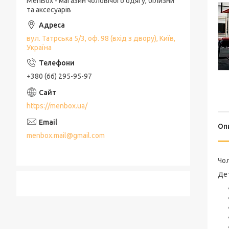
MenBox - магазин чоловічого одягу, білизни
та аксесуарів
вул. Татрська 5/3, оф. 98 (вхід з двору), Київ,
Україна
+380 (66) 295-95-97
https://menbox.ua/
Оп
menbox.mail@gmail.com
Чол
Дет