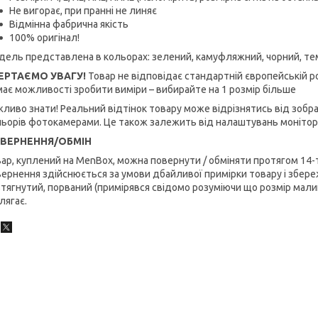
Не вигорає, при пранні не линяє
Відмінна фабрична якість
100% оригінал!
ель представлена в кольорах: зелений, камуфляжний, чорний, темн
ЕРТАЄМО УВАГУ!
Товар не відповідає стандартній європейській ро
ає можливості зробити виміри – вибирайте на 1 розмір більше
ливо знати! Реальний відтінок товару може відрізнятись від зобр
ьорів фотокамерами. Це також залежить від налаштувань монітор
ВЕРНЕННЯ/ОБМІН
ар, куплений на MenBox, можна повернути / обміняти протягом 14-
ернення здійснюється за умови дбайливої примірки товару і збереж
тягнутий, порваний (примірявся свідомо розуміючи що розмір малий
лягає.