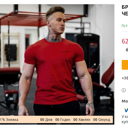
Б
Ч
Гот
62
6
+38
У к
0
0
0
0
0
0
0
0
–1%
Днів
Годин
Хвилин
Секунд
куп