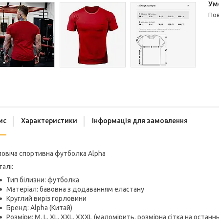
п
ис
Характеристики
Інформація для замовлення
овіча спортивна футболка Alpha
алі:
Тип білизни: футболка
Матеріал: бавовна з додаванням еластану
Круглий виріз горловини
Бренд: Alpha (Китай)
Розміри: М, L, XL, XXL, XXXL (маломірить, розмірна сітка на остан