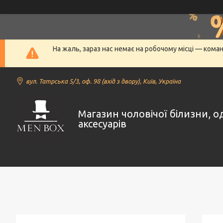
На жаль, зараз нас немає на робочому місці — кома
вул. Татрська 5/3, оф. 98 (вхід з двору), Київ, Україна
Магазин чоловічої білизни, о
аксесуарів