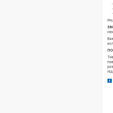
Мод
ЗВ
нем
Важ
кол
ПО
Тов
пов
роз
під