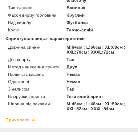
еластану
Тип тканини
Бавовна
Фасон вирізу горловини
Круглий
Вид виробу
Футболка
Колір
Темно-синій
Користувальницькі характеристики
Довжина спинки
M:64см ; L:66см ; XL:68см ;
XXL:70см ; XXXL:72см
Для спорту
Так
Метод нанесення принту
Друк
Наявність кишень
Немає
Однотонні
Немає
З написом
Так
Візерунки і принти
Текстовий принт
Ширина під пахвами
M:46см ; L:48см ; XL:50см ;
XXL:52см ; XXXL:54см
Приховати