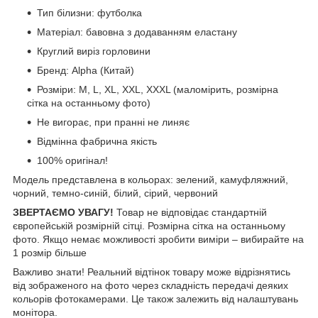
Тип білизни: футболка
Матеріал: бавовна з додаванням еластану
Круглий виріз горловини
Бренд: Alpha (Китай)
Розміри: М, L, XL, XXL, XXXL (маломірить, розмірна
сітка на останньому фото)
Не вигорає, при пранні не линяє
Відмінна фабрична якість
100% оригінал!
Модель представлена в кольорах: зелений, камуфляжний,
чорний, темно-синій, білий, сірий, червоний
ЗВЕРТАЄМО УВАГУ!
Товар не відповідає стандартній
європейській розмірній сітці. Розмірна сітка на останньому
фото. Якщо немає можливості зробити виміри – вибирайте на
1 розмір більше
Важливо знати! Реальний відтінок товару може відрізнятись
від зображеного на фото через складність передачі деяких
кольорів фотокамерами. Це також залежить від налаштувань
монітора.