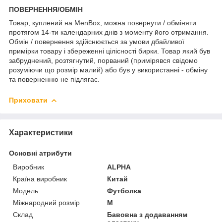
ПОВЕРНЕННЯ/ОБМІН
Товар, куплений на MenBox, можна повернути / обміняти
протягом 14-ти календарних днів з моменту його отримання.
Обмін / повернення здійснюється за умови дбайливої
примірки товару і збереженні цілісності бирки. Товар який був
забруднений, розтягнутий, порваний (примірявся свідомо
розуміючи що розмір малий) або був у використанні - обміну
та поверненню не підлягає.
Приховати
Характеристики
Основні атрибути
Виробник
ALPHA
Країна виробник
Китай
Модель
Футболка
Міжнародний розмір
M
Склад
Бавовна з додаванням