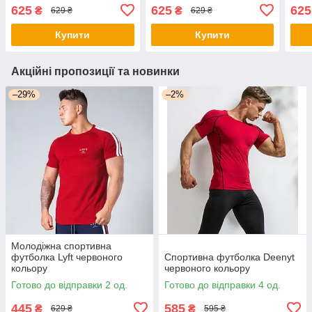
625
625
625
₴
₴
629 ₴
629 ₴
Купити
Купити
Акційні пропозиції та новинки
–29%
–2%
Молодіжна спортивна
футболка Lyft червоного
Спортивна футболка Deenyt
кольору
червоного кольору
Готово до відправки 2 од.
Готово до відправки 4 од.
445
585
₴
₴
629 ₴
595 ₴