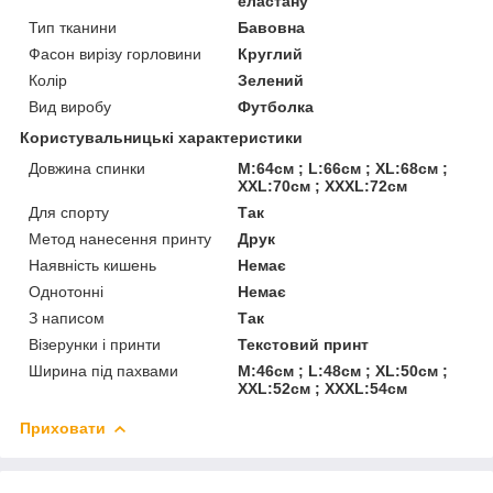
еластану
Тип тканини
Бавовна
Фасон вирізу горловини
Круглий
Колір
Зелений
Вид виробу
Футболка
Користувальницькі характеристики
Довжина спинки
M:64см ; L:66см ; XL:68см ;
XXL:70см ; XXXL:72см
Для спорту
Так
Метод нанесення принту
Друк
Наявність кишень
Немає
Однотонні
Немає
З написом
Так
Візерунки і принти
Текстовий принт
Ширина під пахвами
M:46см ; L:48см ; XL:50см ;
XXL:52см ; XXXL:54см
Приховати