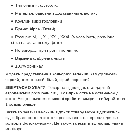
Тип білизни: футболка
Матеріал: бавовна з додаванням еластану
Круглий виріз горловини
Бренд: Alpha (Китай)
Розміри: М, L, XL, XXL, XXXL (маломірить, розмірна
сітка на останньому фото)
Не вигорає, при пранні не линяє
Відмінна фабрична якість
100% оригінал!
Модель представлена в кольорах: зелений, камуфляжний,
чорний, темно-синій, білий, сірий, червоний
ЗВЕРТАЄМО УВАГУ!
Товар не відповідає стандартній
європейській розмірній сітці. Розмірна сітка на останньому
фото. Якщо немає можливості зробити виміри – вибирайте на
1 розмір більше
Важливо знати! Реальний відтінок товару може відрізнятись
від зображеного на фото через складність передачі деяких
кольорів фотокамерами. Це також залежить від налаштувань
монітора.