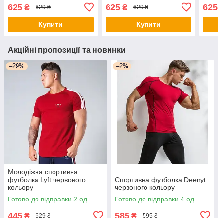
625
625
625
₴
₴
629 ₴
629 ₴
Купити
Купити
Акційні пропозиції та новинки
–29%
–2%
Молодіжна спортивна
футболка Lyft червоного
Спортивна футболка Deenyt
кольору
червоного кольору
Готово до відправки 2 од.
Готово до відправки 4 од.
445
585
₴
₴
629 ₴
595 ₴