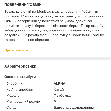
ПОВЕРНЕННЯ/ОБМІН
Товар, куплений на MenBox, можна повернути / обміняти
протягом 14-ти календарних днів з моменту його отримання.
Обмін / повернення здійснюється за умови дбайливої
примірки товару і збереженні цілісності бирки. Товар який був
забруднений, розтягнутий, порваний (примірявся свідомо
розуміючи що розмір малий) або був у використанні - обміну
та поверненню не підлягає.
Приховати
Характеристики
Основні атрибути
Виробник
ALPHA
Країна виробник
Китай
Модель
Футболка
Міжнародний розмір
M
Склад
Бавовна з додаванням