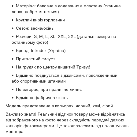
Матеріал: бавовна з додаванням еластану (тканина
легка, добре тягнеться)
Круглий виріз горловини
Сезон: весна/осінь
Розміри: S, M, L, XL, XXL, 3XL (детальні виміри на
останньому фото)
Бренд: Intruder (Україна)
Приталений силует
На грудях по центру вишитий Тризуб
Відмінно поєднується з джинсами, повсякденними
або спортивними штанами
Не вигорає, при пранні не линяє
Відмінна фабрична якість
Модель представлена в кольорах: чорний, хакі, сірий
Важливо знати! Реальний відтінок товару може відрізнятись
від зображеного на фото через складність передачі деяких
кольорів фотокамерами. Це також залежить від налаштувань
монітора.