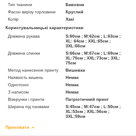
Тип тканини
Бавовна
Фасон вирізу горловини
Круглий
Колір
Хакі
Користувальницькі характеристики
Довжина рукава
S:60см ; M:62см ; L:63см ;
XL: 64см ; XXL:65см ;
3XL:66см
Довжина спинки
S:66см ; M:67см ; L:69см ;
XL:70см ; XXL:73см ; 3XL:
75см
Метод нанесення принту
Вишивка
Наявність кишень
Немає
Однотонні
Немає
З написом
Немає
Візерунки і принти
Патріотичний принт
Ширина під пахвами
S:45см ; M:47см ; L:50см ;
XL:53см ; XXL:56см ;
3XL:59см
Приховати