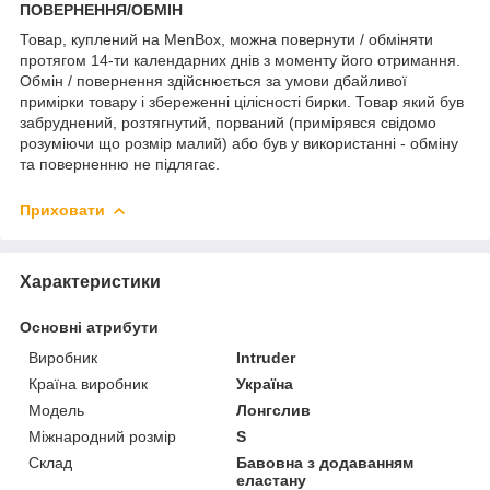
ПОВЕРНЕННЯ/ОБМІН
Товар, куплений на MenBox, можна повернути / обміняти
протягом 14-ти календарних днів з моменту його отримання.
Обмін / повернення здійснюється за умови дбайливої
примірки товару і збереженні цілісності бирки. Товар який був
забруднений, розтягнутий, порваний (примірявся свідомо
розуміючи що розмір малий) або був у використанні - обміну
та поверненню не підлягає.
Приховати
Характеристики
Основні атрибути
Виробник
Intruder
Країна виробник
Україна
Модель
Лонгслив
Міжнародний розмір
S
Склад
Бавовна з додаванням
еластану