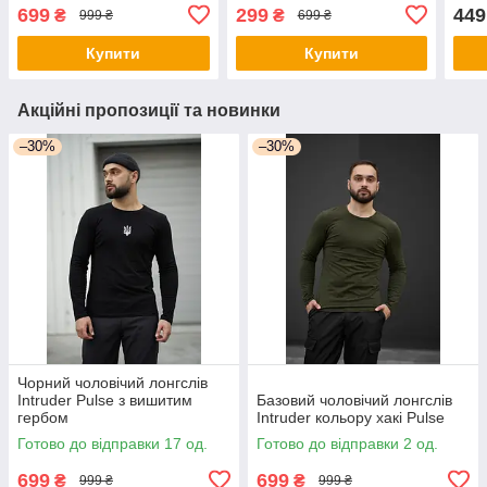
699
299
449
₴
₴
999 ₴
699 ₴
Купити
Купити
Акційні пропозиції та новинки
–30%
–30%
Чорний чоловічий лонгслів
Intruder Pulse з вишитим
Базовий чоловічий лонгслів
гербом
Intruder кольору хакі Pulse
Готово до відправки 17 од.
Готово до відправки 2 од.
699
699
₴
₴
999 ₴
999 ₴