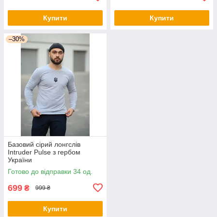
Купити
Купити
–30%
Базовий сірий лонгслів
Intruder Pulse з гербом
України
Готово до відправки 34 од.
699
₴
999 ₴
Купити