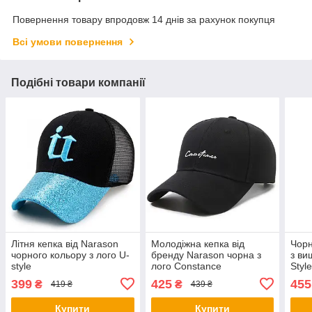
Повернення товару впродовж 14 днів за рахунок покупця
Всі умови повернення
Подібні товари компанії
Літня кепка від Narason
Молодіжна кепка від
Чорн
чорного кольору з лого U-
бренду Narason чорна з
з ви
style
лого Constance
Styl
399
425
455
₴
₴
419 ₴
439 ₴
Купити
Купити