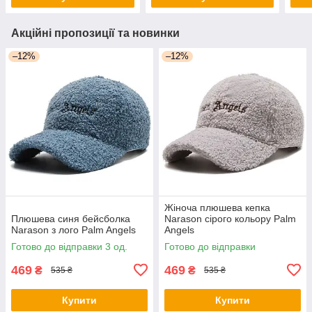
Акційні пропозиції та новинки
–12%
–12%
Жіноча плюшева кепка
Плюшева синя бейсболка
Narason сірого кольору Palm
Narason з лого Palm Angels
Angels
Готово до відправки 3 од.
Готово до відправки
469
469
₴
₴
535 ₴
535 ₴
Купити
Купити