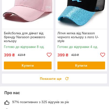
Бейсболка для дівчат від
Літня кепка від Narason
бренду Narason рожевого
чорного кольору з лого U-
кольору
style
Готово до відправки 8 од.
Готово до відправки 4 од.
399
399
₴
₴
419 ₴
419 ₴
Купити
Купити
Показати ще
Про нас
97% позитивних з 325 відгуків за рік