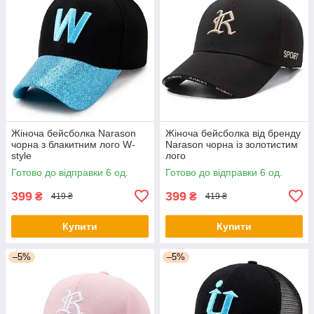
Жіноча бейсболка Narason
Жіноча бейсболка від бренду
чорна з блакитним лого W-
Narason чорна із золотистим
style
лого
Готово до відправки 6 од.
Готово до відправки 6 од.
399
399
₴
₴
419 ₴
419 ₴
Купити
Купити
–5%
–5%