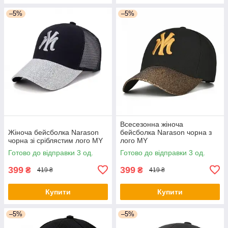
–5%
–5%
Всесезонна жіноча
Жіноча бейсболка Narason
бейсболка Narason чорна з
чорна зі сріблястим лого MY
лого MY
Готово до відправки 3 од.
Готово до відправки 3 од.
399
399
₴
₴
419 ₴
419 ₴
Купити
Купити
–5%
–5%