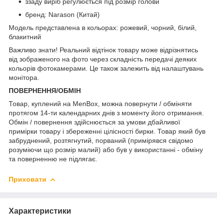
ззаду виріб регулюється під розмір голови
бренд: Narason (Китай)
Модель представлена в кольорах: рожевий, чорний, білий,
блакитний
Важливо знати! Реальний відтінок товару може відрізнятись
від зображеного на фото через складність передачі деяких
кольорів фотокамерами. Це також залежить від налаштувань
монітора.
ПОВЕРНЕННЯ/ОБМІН
Товар, куплений на MenBox, можна повернути / обміняти
протягом 14-ти календарних днів з моменту його отримання.
Обмін / повернення здійснюється за умови дбайливої
примірки товару і збереженні цілісності бирки. Товар який був
забруднений, розтягнутий, порваний (примірявся свідомо
розуміючи що розмір малий) або був у використанні - обміну
та поверненню не підлягає.
Приховати
Характеристики