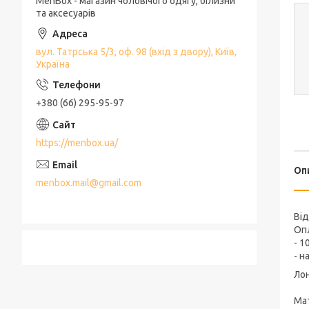
MenBox - магазин чоловічого одягу, білизни
та аксесуарів
вул. Татрська 5/3, оф. 98 (вхід з двору), Київ,
Україна
+380 (66) 295-95-97
https://menbox.ua/
Оп
menbox.mail@gmail.com
Ві
Оп
- 1
- н
Лон
Мат