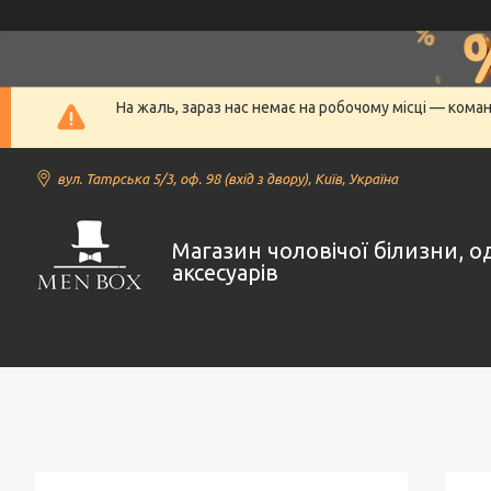
На жаль, зараз нас немає на робочому місці — кома
вул. Татрська 5/3, оф. 98 (вхід з двору), Київ, Україна
Магазин чоловічої білизни, о
аксесуарів