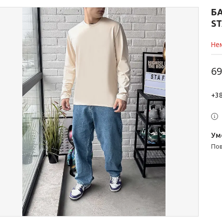
Б
ST
Нем
69
+38
п