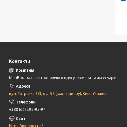
Контакти
MenBox - магазин чоловічого одягу, білизни та аксесуарів
вул. Татрська 5/3, оф. 98 (вхід з двору), Київ, Україна
+380 (66) 295-95-97
https://menbox.ua/