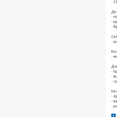
- 3
Дет
- п
- к
- б
Сез
- ц
Кол
- м
До
- п
- в
- с
На 
- з
- в
- р