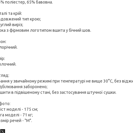
5% поліестер, 65% бавовна.
алі та крій:
одовжений тип крою;
руглий виріз;
ірка з фірмовим логотипом вшита у бічний шов.
он:
ілорічний.
ір:
олочний.
гляд:
рання у звичайному режимі при температурі не вище 30°С, без відж
ідбілювання заборонено;
ушити в підвішеному стані, без застосування штучної сушки.
фото:
ріст моделі - 175 см;
ага моделі - 71 кг;
озмір речей - "М".