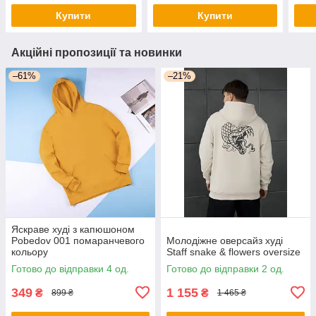
Купити
Купити
Акційні пропозиції та новинки
–61%
–21%
Яскраве худі з капюшоном
Pobedov 001 помаранчевого
Молодіжне оверсайз худі
кольору
Staff snake & flowers oversize
Готово до відправки 4 од.
Готово до відправки 2 од.
349
1 155
₴
₴
899 ₴
1 465 ₴