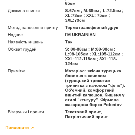
65см
Довжина спинки
S:67см ; M:69см ; L:72.5см ;
XL:73см ; XXL: 75см ;
3XL:79см
Метод нанесення принту
Термотрансферний друк
Надпис
I'M UKRAINIAN
Наявність кишень
Так
Обхват грудей
S: 80-88см ; M:88-98см ;
L:98-105см ; XL:105-112см ;
XXL:112-118см ; 3XL:118-
124см
Примітка
Матеріал: якісна турецька
бавовна з начосом
(турецький трикотаж
тринитка з начосом "фліс").
Об'ємний, комфортний
вшитий капюшон. Кишеня у
стилі "кенгуру". Фірмова
жакардова бирка Pobedov
Візерунки і принти
Текстовий принт,
Патріотичний принт
Приховати