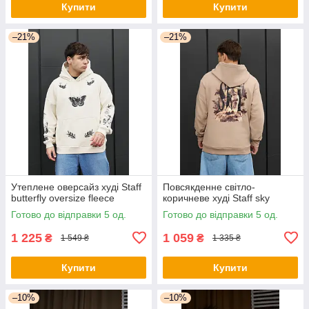
Купити
Купити
–21%
–21%
Утеплене оверсайз худі Staff
Повсякденне світло-
butterfly oversize fleece
коричневе худі Staff sky
Готово до відправки 5 од.
Готово до відправки 5 од.
1 225
1 059
₴
₴
1 549 ₴
1 335 ₴
Купити
Купити
–10%
–10%