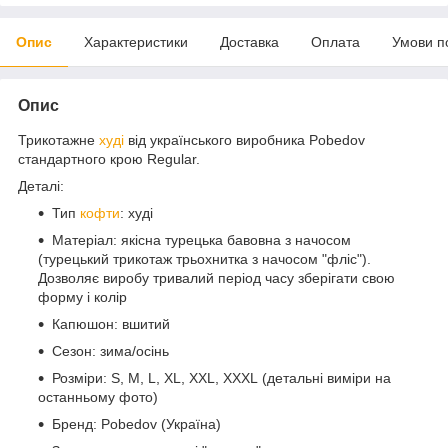
Опис
Характеристики
Доставка
Оплата
Умови п
Опис
Трикотажне
худі
від українського виробника Pobedov
стандартного крою Regular.
Деталі:
Тип
кофти
: худі
Матеріал: якісна турецька бавовна з начосом
(турецький трикотаж трьохнитка з начосом "фліс").
Дозволяє виробу тривалий період часу зберігати свою
форму і колір
Капюшон: вшитий
Сезон: зима/осінь
Розміри: S, M, L, XL, XXL, XXXL (детальні виміри на
останньому фото)
Бренд: Pobedov (Україна)