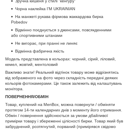
Зручна кишеня у стилі "кенгуру"
Чорна наклейка I'M UKRAINIAN
На манжеті рукава фірмова жаккардова бирка
Pobedov
Відмінно поєднується з джинсами, повсякденними
або спортивними штанами
Не вигорає, при пранні не линяє
Відмінна фабрична якість
Модель представлена в кольорах: чорний, сірий, ліловий,
кемел, жовтий, ментоловий
Важливо знати! Реальний відтінок товару може відрізнятись
від зображеного на фото через складність передачі деяких
кольорів фотокамерами. Це також залежить від налаштувань
монітора.
ПОВЕРНЕННЯ/ОБМІН
Товар, куплений на MenBox, можна повернути / обміняти
протягом 14-ти календарних днів з моменту його отримання.
Обмін / повернення здійснюється за умови дбайливої
примірки товару і збереженні цілісності бирки. Товар який був
забруднений, розтягнутий, порваний (примірявся свідомо