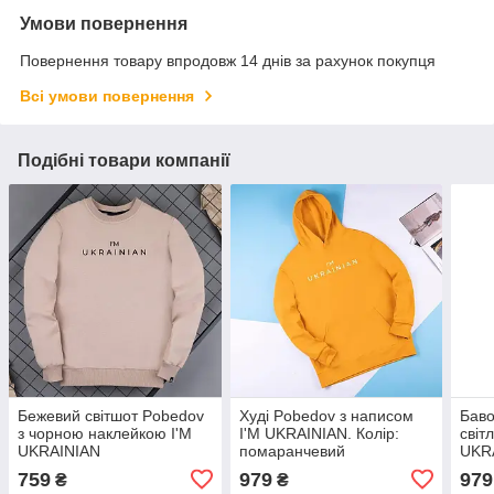
Умови повернення
Повернення товару впродовж 14 днів за рахунок покупця
Всі умови повернення
Подібні товари компанії
Бежевий світшот Pobedov
Худі Pobedov з написом
Баво
з чорною наклейкою I'M
I'M UKRAINIAN. Колір:
світ
UKRAINIAN
помаранчевий
UKR
759
979
979
₴
₴