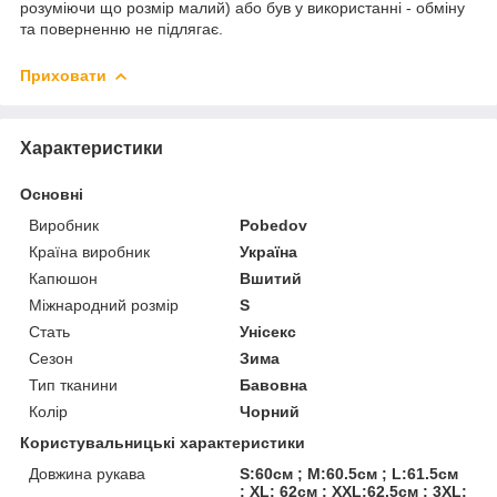
розуміючи що розмір малий) або був у використанні - обміну
та поверненню не підлягає.
Приховати
Характеристики
Основні
Виробник
Pobedov
Країна виробник
Україна
Капюшон
Вшитий
Міжнародний розмір
S
Стать
Унісекс
Сезон
Зима
Тип тканини
Бавовна
Колір
Чорний
Користувальницькі характеристики
Довжина рукава
S:60см ; M:60.5см ; L:61.5см
; XL: 62см ; XXL:62.5см ; 3XL: