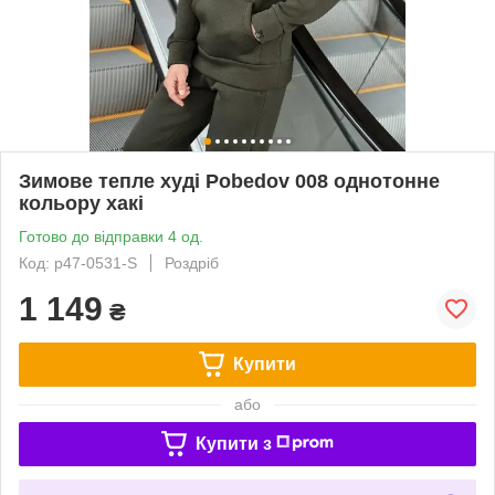
Зимове тепле худі Pobedov 008 однотонне
кольору хакі
Готово до відправки 4 од.
Код: p47-0531-S
Роздріб
1 149
₴
Купити
або
Купити з