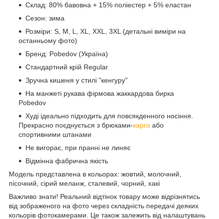
Склад: 80% бавовна + 15% поліестер + 5% еластан
Сезон: зима
Розміри: S, M, L, XL, XXL, 3XL (детальні виміри на
останньому фото)
Бренд: Pobedov (Україна)
Стандартний крій Regular
Зручна кишеня у стилі "кенгуру"
На манжеті рукава фірмова жаккардова бирка
Pobedov
Худі ідеально підходить для повсякденного носіння.
Прекрасно поєднується з брюками-
карго
або
спортивними штанами
Не вигорає, при пранні не линяє
Відмінна фабрична якість
Модель представлена в кольорах: жовтий, молочний,
пісочний, сірий меланж, сталевий, чорний, хакі
Важливо знати! Реальний відтінок товару може відрізнятись
від зображеного на фото через складність передачі деяких
кольорів фотокамерами. Це також залежить від налаштувань