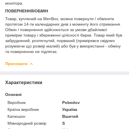
монітора.
ПОВЕРНЕННЯ/ОБМІН
Товар, куплений на MenBox, можна повернути / обміняти
протягом 14-ти календарних днів з моменту його отримання.
Обмін / повернення здійснюється за умови дбайливої
примірки товару і збереженні цілісності бирки. Товар який був
забруднений, розтягнутий, порваний (примірявся свідомо
розуміючи що розмір малий) або був у використанні - обміну
та поверненню не підлягає.
Приховати
Характеристики
Основні
Виробник
Pobedov
Країна виробник
Україна
Капюшон
Вшитий
Міжнародний розмір
S