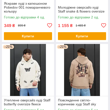
Яскраве худі з капюшоном
Pobedov 001 помаранчевого
Молодіжне оверсайз худі
кольору
Staff snake & flowers oversize
Готово до відправки 4 од.
Готово до відправки 2 од.
349
1 155
₴
₴
899 ₴
1 465 ₴
Купити
Купити
–21%
–21%
Утеплене оверсайз худі Staff
Повсякденне світло-
butterfly oversize fleece
коричневе худі Staff sky
Готово до відправки 5 од.
Готово до відправки 5 од.