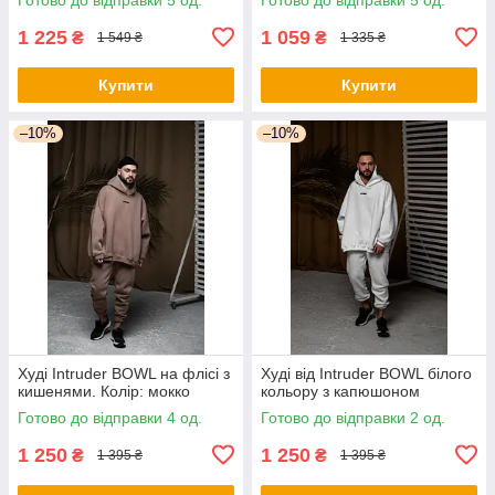
1 225
1 059
₴
₴
1 549 ₴
1 335 ₴
Купити
Купити
–10%
–10%
Худі Intruder BOWL на флісі з
Худі від Intruder BOWL білого
кишенями. Колір: мокко
кольору з капюшоном
Готово до відправки 4 од.
Готово до відправки 2 од.
1 250
1 250
₴
₴
1 395 ₴
1 395 ₴