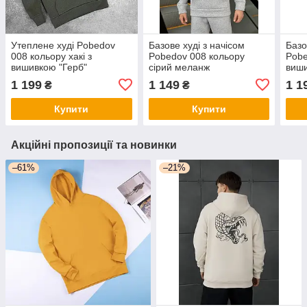
Утеплене худі Pobedov
Базове худі з начісом
Базо
008 кольору хакі з
Pobedov 008 кольору
Pobe
вишивкою "Герб"
сірий меланж
виши
1 199
1 149
1 1
₴
₴
Купити
Купити
Акційні пропозиції та новинки
–61%
–21%