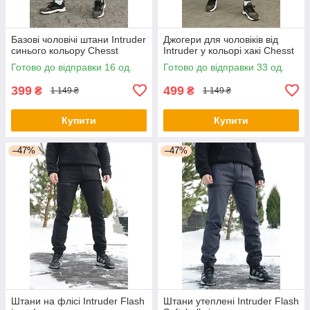
Базові чоловічі штани Intruder
Джогери для чоловіків від
синього кольору Chesst
Intruder у кольорі хакі Chesst
Готово до відправки 16 од.
Готово до відправки 33 од.
399
499
₴
₴
1 149 ₴
1 149 ₴
Купити
Купити
–47%
–47%
Штани на флісі Intruder Flash
Штани утеплені Intruder Flash