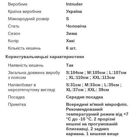
Виробник
Intruder
Країна виробник
Україна
Міжнародний розмір
S
Стать
Чоловіча
Сезон
Зима
Колір
Хакі
Кількість кишень
6 шт.
Користувальницькі характеристики
Наявність кишень
Так
Загальна довжина виробу
S:104см ; M:105см ; L:107см
з поясом
; XL:110см ; XXL:113см
Напівобхват в
S:31см ; M:33см ; L:35см ;
нерозтягнутому вигляді
XL:37см ; XXL: 39см
Посадка
Середня посадка
Примітка
Всередині м'який мікрофліс.
Рекомендований
температурний режим від +7
°C до -10 °C. 2 прорізні
кишені на прогумованій
блискавці. 2 задних
кармана. 1 кишеня вище