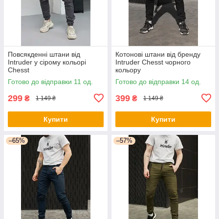
Повсякденні штани від
Котонові штани від бренду
Intruder у сірому кольорі
Intruder Chesst чорного
Chesst
кольору
Готово до відправки 11 од.
Готово до відправки 14 од.
299
399
₴
₴
1 149 ₴
1 149 ₴
Купити
Купити
–65%
–57%