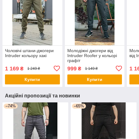
Чоловічі штани-джогери
Молодіжні джогери від
Моло
Intruder кольору хакі
Intruder Roofer у кольорі
від 
графіт
1 169
999
1 1
₴
₴
1 249 ₴
1 149 ₴
Купити
Купити
Акційні пропозиції та новинки
–74%
–65%