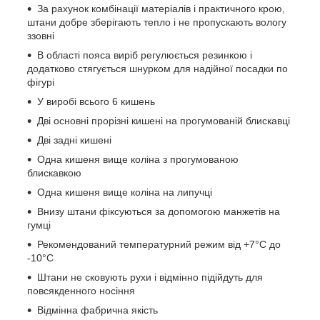
За рахунок комбінації матеріалів і практичного крою,
штани добре зберігають тепло і не пропускають вологу
ззовні
В області пояса виріб регулюється резинкою і
додатково стягується шнурком для надійної посадки по
фігурі
У виробі всього 6 кишень
Дві основні прорізні кишені на прогумованій блискавці
Дві задні кишені
Одна кишеня вище коліна з прогумованою
блискавкою
Одна кишеня вище коліна на липучці
Внизу штани фіксуються за допомогою манжетів на
гумці
Рекомендований температурний режим від +7°С до
-10°С
Штани не сковують рухи і відмінно підійдуть для
повсякденного носіння
Відмінна фабрична якість