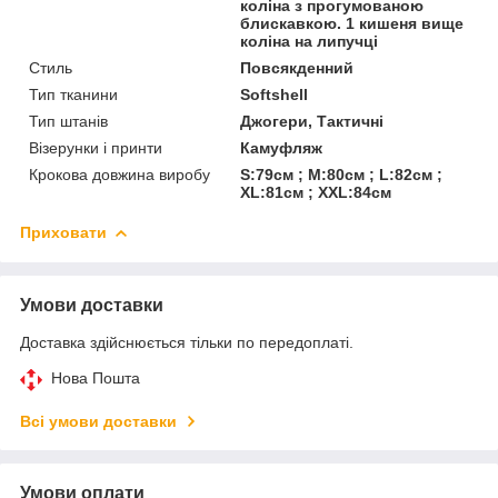
коліна з прогумованою
блискавкою. 1 кишеня вище
коліна на липучці
Стиль
Повсякденний
Тип тканини
Softshell
Тип штанів
Джогери, Тактичні
Візерунки і принти
Камуфляж
Крокова довжина виробу
S:79см ; M:80см ; L:82см ;
XL:81см ; XXL:84см
Приховати
Умови доставки
Доставка здійснюється тільки по передоплаті.
Нова Пошта
Всі умови доставки
Умови оплати