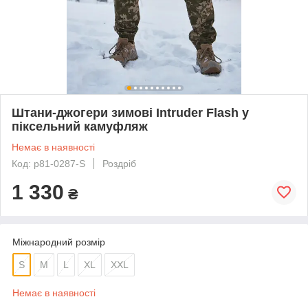
Штани-джогери зимові Intruder Flash у
піксельний камуфляж
Немає в наявності
Код: p81-0287-S
Роздріб
1 330
₴
Міжнародний розмір
S
M
L
XL
XXL
Немає в наявності