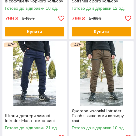
із софтшелу чорного кольору
Softshell сірого кольору
Готово до відправки 18 од.
Готово до відправки 12 од.
799
799
₴
₴
1 499 ₴
1 499 ₴
Купити
Купити
–47%
–47%
Джогери чоловічі Intruder
Штани-джогери зимові
Flash з кишенями кольору
Intruder Flash темно-сині
хакі
Готово до відправки 21 од.
Готово до відправки 10 од.