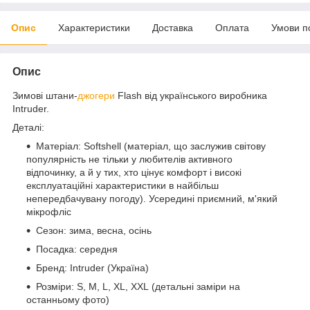
Опис
Характеристики
Доставка
Оплата
Умови п
Опис
Зимові штани-
джогери
Flash від українського виробника
Intruder.
Деталі:
Матеріал: Softshell (матеріал, що заслужив світову
популярність не тільки у любителів активного
відпочинку, а й у тих, хто цінує комфорт і високі
експлуатаційні характеристики в найбільш
непередбачувану погоду). Усередині приємний, м'який
мікрофліс
Сезон: зима, весна, осінь
Посадка: середня
Бренд: Intruder (Україна)
Розміри: S, M, L, XL, XXL (детальні заміри на
останньому фото)