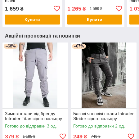
black
micr
1 659
1 265
1 0
₴
₴
1 599 ₴
Купити
Купити
Акційні пропозиції та новинки
–68%
–67%
Зимові штани від бренду
Базові чоловічі штани Intruder
Intruder Titan сірого кольору
Strider сірого кольору
Готово до відправки 3 од.
Готово до відправки 2 од.
379
249
₴
₴
1 185 ₴
749 ₴