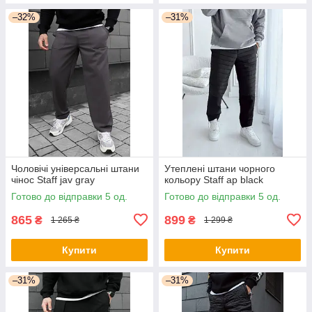
–32%
–31%
Чоловічі універсальні штани
Утеплені штани чорного
чінос Staff jav gray
кольору Staff ap black
Готово до відправки 5 од.
Готово до відправки 5 од.
865
899
₴
₴
1 265 ₴
1 299 ₴
Купити
Купити
–31%
–31%