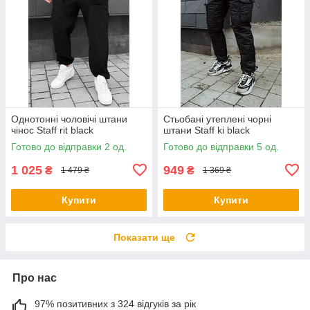
Однотонні чоловічі штани
Стьобані утеплені чорні
чінос Staff rit black
штани Staff ki black
Готово до відправки 2 од.
Готово до відправки 5 од.
1 025
949
₴
₴
1 479 ₴
1 369 ₴
Купити
Купити
Показати ще
Про нас
97% позитивних з 324 відгуків за рік