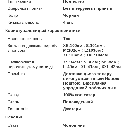
Тип тканини
Поліестер
Візерунки і принти
Без візерунків і принтів
Колір
Чорний
Кількість кишень
4 шт.
Користувальницькі характеристики
Наявність кишень
Так
Загальна довжина виробу
XS:100см ; S:101см ;
з поясом
M:102см ; L:103см ;
XL:104см ; XXL:104см
Напівобхват в
XS:34см ; S:36см ; M:38см ;
нерозтягнутому вигляді
L:40см ; XL:41см ; XXL:42см
Примітка
Доставка цього товару
виконується тільки Новою
Поштою. Відсилання
упродовж 3 робочих днів
Склад
100% поліестер
Стиль
Повсякденний
Тип штанів
Джогери
Основні
Стать
Чоловічий