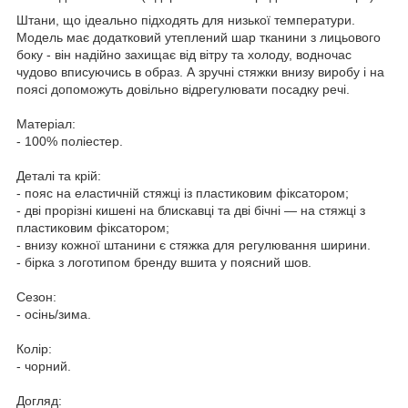
Штани, що ідеально підходять для низької температури.
Модель має додатковий утеплений шар тканини з лицьового
боку - він надійно захищає від вітру та холоду, водночас
чудово вписуючись в образ. А зручні стяжки внизу виробу і на
поясі допоможуть довільно відрегулювати посадку речі.
Матеріал:
- 100% поліестер.
Деталі та крій:
- пояс на еластичній стяжці із пластиковим фіксатором;
- дві прорізні кишені на блискавці та дві бічні — на стяжці з
пластиковим фіксатором;
- внизу кожної штанини є стяжка для регулювання ширини.
- бірка з логотипом бренду вшита у поясний шов.
Сезон:
- осінь/зима.
Колір:
- чорний.
Догляд: