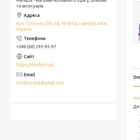
MenBox - магазин чоловічого одягу, білизни
та аксесуарів
вул. Татрська 5/3, оф. 98 (вхід з двору), Київ,
Україна
+380 (66) 295-95-97
https://menbox.ua/
Оп
menbox.mail@gmail.com
Чо
Де