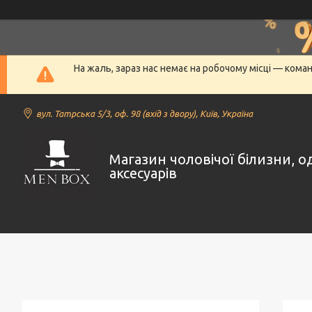
На жаль, зараз нас немає на робочому місці — кома
вул. Татрська 5/3, оф. 98 (вхід з двору), Київ, Україна
Магазин чоловічої білизни, о
аксесуарів