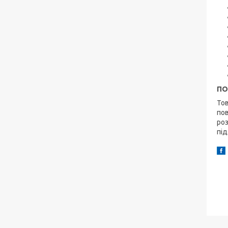
ПО
Тов
пов
роз
під