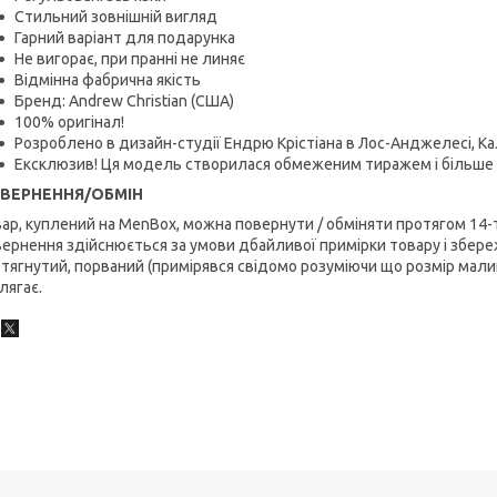
Стильний зовнішній вигляд
Гарний варіант для подарунка
Не вигорає, при пранні не линяє
Відмінна фабрична якість
Бренд: Andrew Christian (США)
100% оригінал!
Розроблено в дизайн-студії Ендрю Крістіана в Лос-Анджелесі, Ка
Ексклюзив! Ця модель створилася обмеженим тиражем і більше 
ВЕРНЕННЯ/ОБМІН
ар, куплений на MenBox, можна повернути / обміняти протягом 14-
ернення здійснюється за умови дбайливої примірки товару і збереж
тягнутий, порваний (примірявся свідомо розуміючи що розмір малий
лягає.