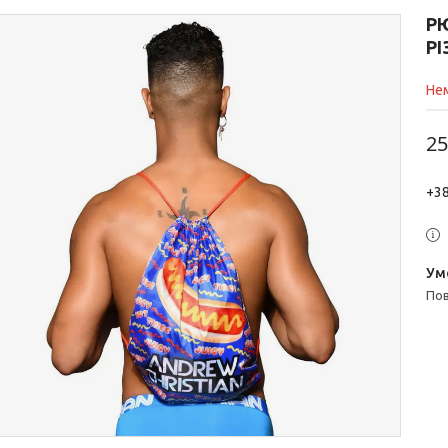
Р
Р
Нем
25
+38
п