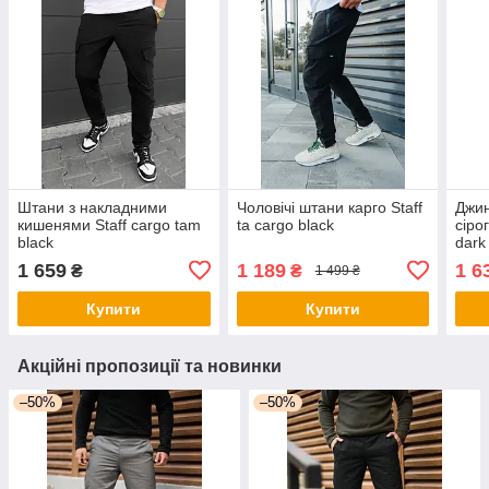
Штани з накладними
Чоловічі штани карго Staff
Джин
кишенями Staff cargo tam
ta cargo black
сіро
black
dark
1 659
1 189
1 6
₴
₴
1 499 ₴
Купити
Купити
Акційні пропозиції та новинки
–50%
–50%