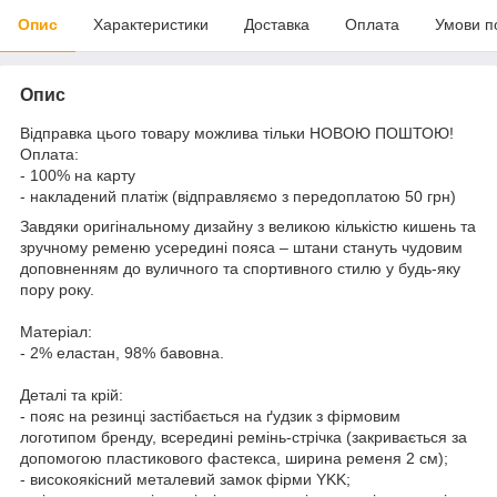
Опис
Характеристики
Доставка
Оплата
Умови п
Опис
Відправка цього товару можлива тільки НОВОЮ ПОШТОЮ!
Оплата:
- 100% на карту
- накладений платіж (відправляємо з передоплатою 50 грн)
Завдяки оригінальному дизайну з великою кількістю кишень та
зручному ременю усередині пояса – штани стануть чудовим
доповненням до вуличного та спортивного стилю у будь-яку
пору року.
Матеріал:
- 2% еластан, 98% бавовна.
Деталі та крій:
- пояс на резинці застібається на ґудзик з фірмовим
логотипом бренду, всередині ремінь-стрічка (закривається за
допомогою пластикового фастекса, ширина ременя 2 см);
- високоякісний металевий замок фірми YKK;