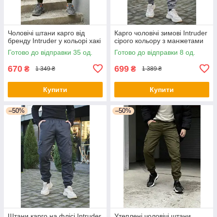
Чоловічі штани карго від
Карго чоловічі зимові Intruder
бренду Intruder у кольорі хакі
сірого кольору з манжетами
Готово до відправки 35 од.
Готово до відправки 8 од.
670
699
₴
₴
1 349 ₴
1 389 ₴
Купити
Купити
–50%
–50%
Штани карго на флісі Intruder
Утеплені чоловічі штани