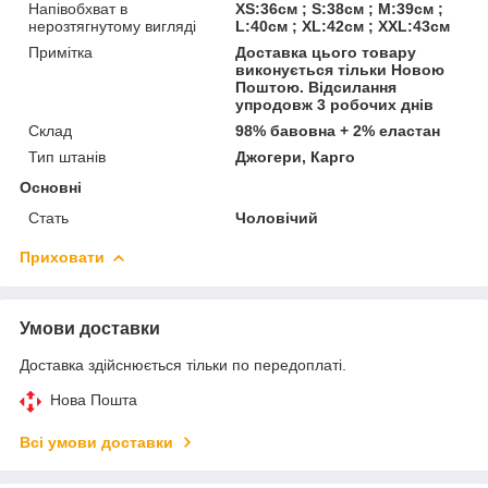
Напівобхват в
XS:36см ; S:38см ; M:39см ;
нерозтягнутому вигляді
L:40см ; XL:42см ; XXL:43см
Примітка
Доставка цього товару
виконується тільки Новою
Поштою. Відсилання
упродовж 3 робочих днів
Склад
98% бавовна + 2% еластан
Тип штанів
Джогери, Карго
Основні
Стать
Чоловічий
Приховати
Умови доставки
Доставка здійснюється тільки по передоплаті.
Нова Пошта
Всі умови доставки