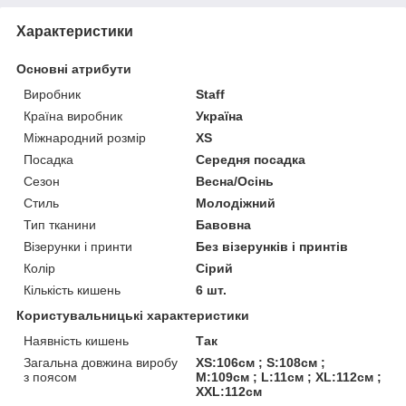
Характеристики
Основні атрибути
Виробник
Staff
Країна виробник
Україна
Міжнародний розмір
XS
Посадка
Середня посадка
Сезон
Весна/Осінь
Стиль
Молодіжний
Тип тканини
Бавовна
Візерунки і принти
Без візерунків і принтів
Колір
Сірий
Кількість кишень
6 шт.
Користувальницькі характеристики
Наявність кишень
Так
Загальна довжина виробу
XS:106см ; S:108см ;
з поясом
M:109см ; L:11см ; XL:112см ;
XXL:112см