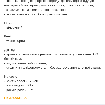
- шість кишень: дві прорізні спереду, дві накладні ззаду, дві
накладні з боків, праворуч - на кнопках, зліва - на застібці;
- знизу манжети з еластичною резинкою;
- якісна вишивка Staff біля правої кишені.
Сезон:
- цілорічний.
Колір:
- темно-сірий.
Догляд:
- прання у звичайному режимі при температурі не вище 30°C,
без віджиму;
- відбілювання заборонено;
- сушити в підвішеному стані, без застосування штучної сушки.
На фото:
- зріст моделі - 175 см;
- вага моделі - 73 кг;
- розмір речей - "М".
Приховати