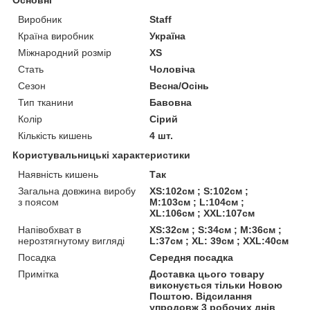
Виробник
Staff
Країна виробник
Україна
Міжнародний розмір
XS
Стать
Чоловіча
Сезон
Весна/Осінь
Тип тканини
Бавовна
Колір
Сірий
Кількість кишень
4 шт.
Користувальницькі характеристики
Наявність кишень
Так
Загальна довжина виробу
XS:102см ; S:102см ;
з поясом
M:103см ; L:104см ;
XL:106см ; XXL:107см
Напівобхват в
XS:32см ; S:34см ; M:36см ;
нерозтягнутому вигляді
L:37см ; XL: 39см ; XXL:40см
Посадка
Середня посадка
Примітка
Доставка цього товару
виконується тільки Новою
Поштою. Відсилання
упродовж 3 робочих днів