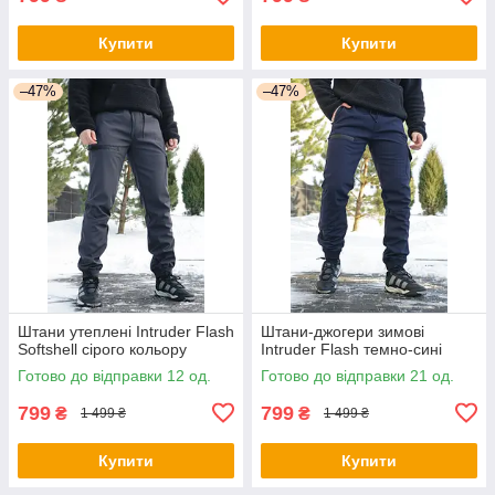
Купити
Купити
–47%
–47%
Штани утеплені Intruder Flash
Штани-джогери зимові
Softshell сірого кольору
Intruder Flash темно-сині
Готово до відправки 12 од.
Готово до відправки 21 од.
799
799
₴
₴
1 499 ₴
1 499 ₴
Купити
Купити