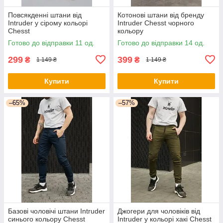
Повсякденні штани від
Котонові штани від бренду
Intruder у сірому кольорі
Intruder Chesst чорного
Chesst
кольору
Готово до відправки 11 од.
Готово до відправки 14 од.
299
399
₴
₴
1 149 ₴
1 149 ₴
Купити
Купити
–65%
–57%
Базові чоловічі штани Intruder
Джогери для чоловіків від
синього кольору Chesst
Intruder у кольорі хакі Chesst