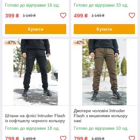
Готово до відправки 16 од.
Готово до відправки 33 од.
399
499
₴
₴
1 149 ₴
1 149 ₴
Купити
Купити
–47%
–47%
Джогери чоловічі Intruder
Штани на флісі Intruder Flash
Flash з кишенями кольору
із софтшелу чорного кольору
хакі
Готово до відправки 18 од.
Готово до відправки 10 од.
799
799
₴
₴
1 499 ₴
1 499 ₴