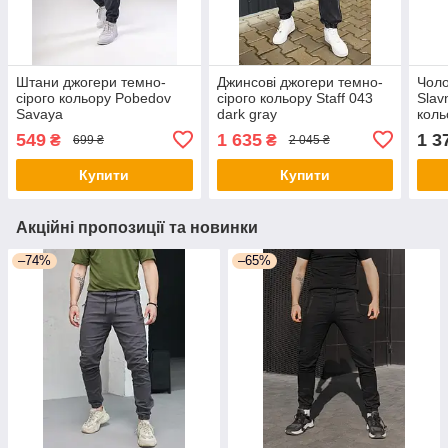
Штани джогери темно-
Джинсові джогери темно-
Чоло
сірого кольору Pobedov
сірого кольору Staff 043
Slav
Savaya
dark gray
коль
549
1 635
1 3
₴
₴
699 ₴
2 045 ₴
Купити
Купити
Акційні пропозиції та новинки
–74%
–65%