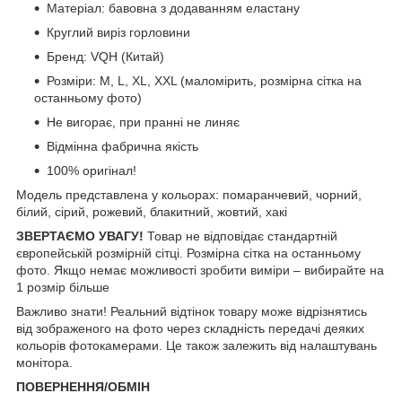
Матеріал: бавовна з додаванням еластану
Круглий виріз горловини
Бренд: VQH (Китай)
Розміри: М, L, XL, XXL (маломірить, розмірна сітка на
останньому фото)
Не вигорає, при пранні не линяє
Відмінна фабрична якість
100% оригінал!
Модель представлена у кольорах: помаранчевий, чорний,
білий, сірий, рожевий, блакитний, жовтий, хакі
ЗВЕРТАЄМО УВАГУ!
Товар не відповідає стандартній
європейській розмірній сітці. Розмірна сітка на останньому
фото. Якщо немає можливості зробити виміри – вибирайте на
1 розмір більше
Важливо знати! Реальний відтінок товару може відрізнятись
від зображеного на фото через складність передачі деяких
кольорів фотокамерами. Це також залежить від налаштувань
монітора.
ПОВЕРНЕННЯ/ОБМІН