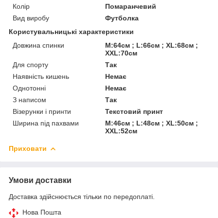
Колір
Помаранчевий
Вид виробу
Футболка
Користувальницькі характеристики
Довжина спинки
M:64см ; L:66см ; XL:68см ;
XXL:70см
Для спорту
Так
Наявність кишень
Немає
Однотонні
Немає
З написом
Так
Візерунки і принти
Текстовий принт
Ширина під пахвами
M:46см ; L:48см ; XL:50см ;
XXL:52см
Приховати
Умови доставки
Доставка здійснюється тільки по передоплаті.
Нова Пошта