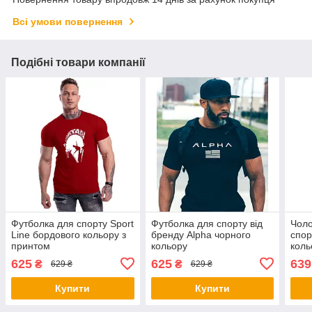
Всі умови повернення
Подібні товари компанії
Футболка для спорту Sport
Футболка для спорту від
Чоло
Line бордового кольору з
бренду Alpha чорного
спор
принтом
кольору
коль
625
625
639
₴
₴
629 ₴
629 ₴
Купити
Купити