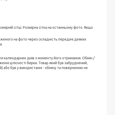
змірній сітці. Розмірна сітка на останньому фото. Якщо
аженого на фото через складність передачі деяких
а.
ти календарних днів з моменту його отримання. Обмін /
енні цілісності бирки. Товар який був забруднений,
) або був у використанні - обміну та поверненню не