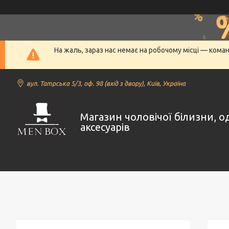
На жаль, зараз нас немає на робочому місці — кома
вул. Татрська 5/3, оф. 98 (вхід з двору), Київ, Україна
Магазин чоловічої білизни, о
аксесуарів