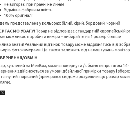
Не вигорає, при пранні не линяє
Відмінна фабрична якість
100% оригінал!
ель представлена у кольорах: білий, сірий, бордовий, чорний
ЕРТАЄМО УВАГУ!
Товар не відповідає стандартній європейській ро
ає можливості зробити виміри – вибирайте на 1 розмір більше
ливо знати! Реальний відтінок товару може відрізнятись від зобр
ьорів фотокамерами. Це також залежить від налаштувань монітор
ВЕРНЕННЯ/ОБМІН
ар, куплений на MenBox, можна повернути / обміняти протягом 14-
ернення здійснюється за умови дбайливої примірки товару і збереж
тягнутий, порваний (примірявся свідомо розуміючи що розмір малий
лягає.