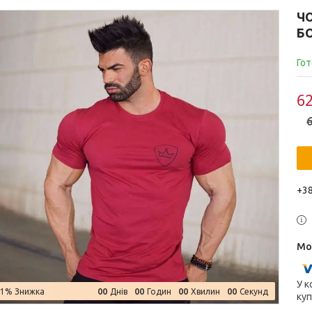
Ч
Б
Гот
62
6
+38
У к
0
0
0
0
0
0
0
0
–1%
Днів
Годин
Хвилин
Секунд
куп