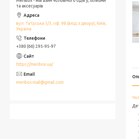
MenBox - магазин чоловічого одягу, білизни
та аксесуарів
вул. Татрська 5/3, оф. 98 (вхід з двору), Київ,
Україна
+380 (66) 295-95-97
https://menbox.ua/
Оп
menbox.mail@gmail.com
Чол
Дет