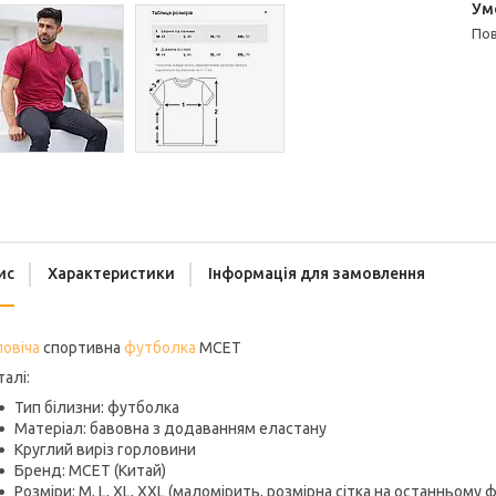
п
ис
Характеристики
Інформація для замовлення
овіча
спортивна
футболка
MCET
алі:
Тип білизни: футболка
Матеріал: бавовна з додаванням еластану
Круглий виріз горловини
Бренд: MCET (Китай)
Розміри: М, L, XL, XXL (маломірить, розмірна сітка на останньому 