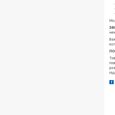
Мод
ЗВ
нем
Важ
кол
ПО
Тов
пов
роз
під