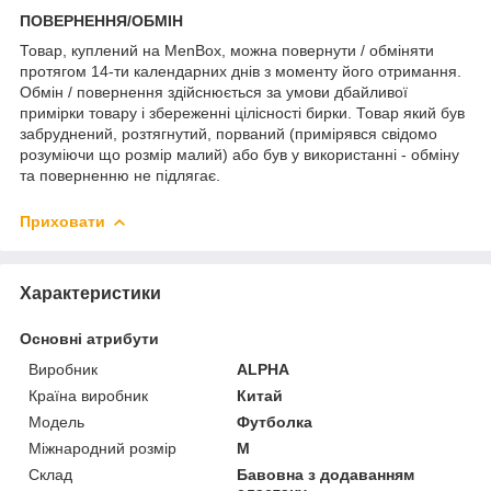
ПОВЕРНЕННЯ/ОБМІН
Товар, куплений на MenBox, можна повернути / обміняти
протягом 14-ти календарних днів з моменту його отримання.
Обмін / повернення здійснюється за умови дбайливої
примірки товару і збереженні цілісності бирки. Товар який був
забруднений, розтягнутий, порваний (примірявся свідомо
розуміючи що розмір малий) або був у використанні - обміну
та поверненню не підлягає.
Приховати
Характеристики
Основні атрибути
Виробник
ALPHA
Країна виробник
Китай
Модель
Футболка
Міжнародний розмір
M
Склад
Бавовна з додаванням