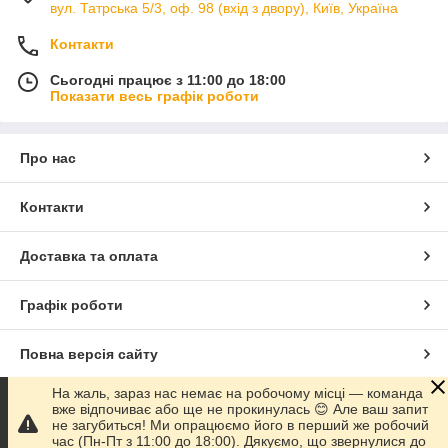
вул. Татрська 5/3, оф. 98 (вхід з двору), Київ, Україна
Контакти
Сьогодні працює з 11:00 до 18:00
Показати весь графік роботи
Про нас
Контакти
Доставка та оплата
Графік роботи
Повна версія сайту
На жаль, зараз нас немає на робочому місці — команда
Сайт створено на маркетплейсі
Prom.ua
вже відпочиває або ще не прокинулась 😊 Але ваш запит
не загубиться! Ми опрацюємо його в перший же робочий
час (Пн-Пт з 11:00 до 18:00). Дякуємо, що звернулися до