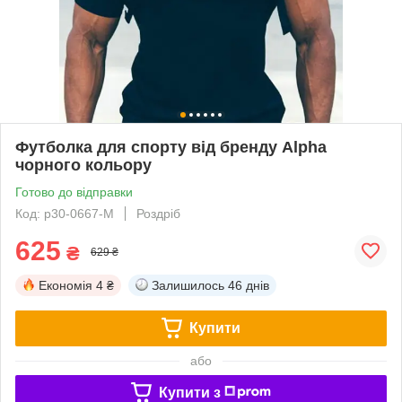
Футболка для спорту від бренду Alpha
чорного кольору
Готово до відправки
Код: p30-0667-M
Роздріб
625
₴
629 ₴
Економія
4 ₴
Залишилось
46 днів
Купити
або
Купити з