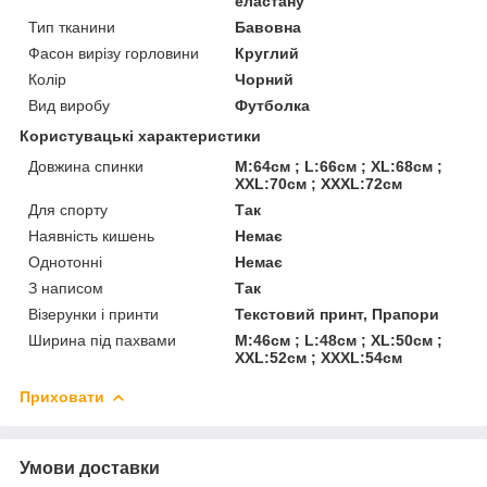
еластану
Тип тканини
Бавовна
Фасон вирізу горловини
Круглий
Колір
Чорний
Вид виробу
Футболка
Користувацькі характеристики
Довжина спинки
M:64см ; L:66см ; XL:68см ;
XXL:70см ; XXXL:72см
Для спорту
Так
Наявність кишень
Немає
Однотонні
Немає
З написом
Так
Візерунки і принти
Текстовий принт, Прапори
Ширина під пахвами
M:46см ; L:48см ; XL:50см ;
XXL:52см ; XXXL:54см
Приховати
Умови доставки