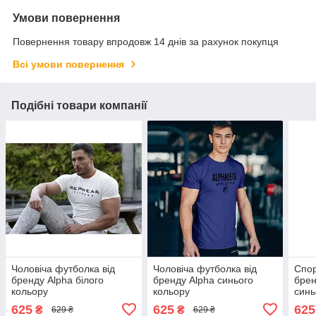
Умови повернення
Повернення товару впродовж 14 днів за рахунок покупця
Всі умови повернення
Подібні товари компанії
Чоловіча футболка від
Чоловіча футболка від
Спор
бренду Alpha білого
бренду Alpha синього
брен
кольору
кольору
синь
625
625
625
₴
₴
629 ₴
629 ₴