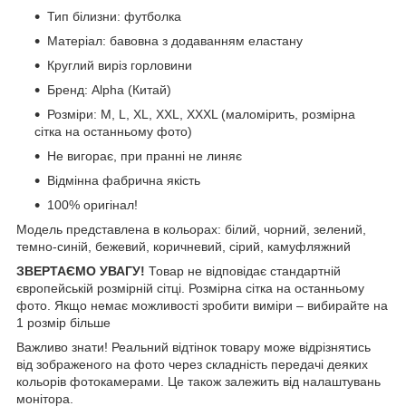
Тип білизни: футболка
Матеріал: бавовна з додаванням еластану
Круглий виріз горловини
Бренд: Alpha (Китай)
Розміри: М, L, XL, XXL, XXXL (маломірить, розмірна
сітка на останньому фото)
Не вигорає, при пранні не линяє
Відмінна фабрична якість
100% оригінал!
Модель представлена в кольорах: білий, чорний, зелений,
темно-синій, бежевий, коричневий, сірий, камуфляжний
ЗВЕРТАЄМО УВАГУ!
Товар не відповідає стандартній
європейській розмірній сітці. Розмірна сітка на останньому
фото. Якщо немає можливості зробити виміри – вибирайте на
1 розмір більше
Важливо знати! Реальний відтінок товару може відрізнятись
від зображеного на фото через складність передачі деяких
кольорів фотокамерами. Це також залежить від налаштувань
монітора.