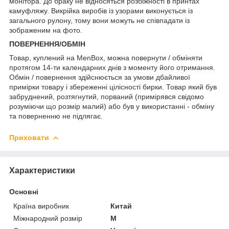
монітора. До браку не відносяться розбіжності в принтах
камуфляжу. Викрійка виробів із узорами виконується із
загального рулону, тому вони можуть не співпадати із
зображеним на фото.
ПОВЕРНЕННЯ/ОБМІН
Товар, куплений на MenBox, можна повернути / обміняти
протягом 14-ти календарних днів з моменту його отримання.
Обмін / повернення здійснюється за умови дбайливої
примірки товару і збереженні цілісності бирки. Товар який був
забруднений, розтягнутий, порваний (примірявся свідомо
розуміючи що розмір малий) або був у використанні - обміну
та поверненню не підлягає.
Приховати
Характеристики
Основні
Країна виробник
Китай
Міжнародний розмір
M