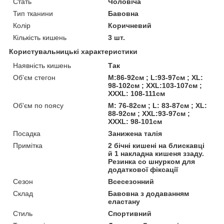
Стать
Чоловіча
Тип тканини
Бавовна
Колір
Коричневий
Кількість кишень
3 шт.
Користувальницькі характеристики
Наявність кишень
Так
Об'єм стегон
M:86-92см ; L:93-97см ; XL:
98-102см ; XXL:103-107см ;
XXXL: 108-111см
Об'єм по поясу
M: 76-82см ; L: 83-87см ; XL:
88-92см ; XXL:93-97см ;
XXXL: 98-101см
Посадка
Занижена талія
Примітка
2 бічні кишені на блискавці
й 1 накладна кишеня ззаду.
Резинка со шнурком для
додаткової фіксації
Сезон
Всесезонний
Склад
Бавовна з додаванням
еластану
Стиль
Спортивний