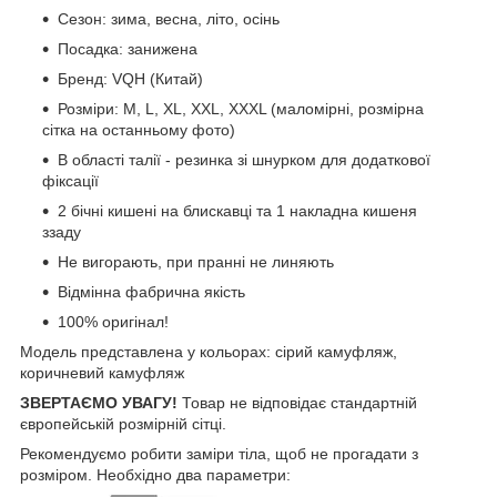
Сезон: зима, весна, літо, осінь
Посадка: занижена
Бренд: VQH (Китай)
Розміри: M, L, XL, XXL, XXXL (маломірні, розмірна
сітка на останньому фото)
В області талії - резинка зі шнурком для додаткової
фіксації
2 бічні кишені на блискавці та 1 накладна кишеня
ззаду
Не вигорають, при пранні не линяють
Відмінна фабрична якість
100% оригінал!
Модель представлена ​​у кольорах: сірий камуфляж,
коричневий камуфляж
ЗВЕРТАЄМО УВАГУ!
Товар не відповідає стандартній
європейській розмірній сітці.
Рекомендуємо робити заміри тіла, щоб не прогадати з
розміром. Необхідно два параметри: