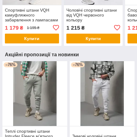
Спортивні штани VQH
Чоловічі спортивні штани
Спор
камуфляжного
від VQH червоного
баво
забарвлення з лампасами
кольору
коль
1 179
1 215
1 2
₴
₴
1 195 ₴
Купити
Купити
Акційні пропозиції та новинки
–76%
–76%
Теплі спортивні штани
Intruder Fleece м'ятного
Зимові чоловічі штани