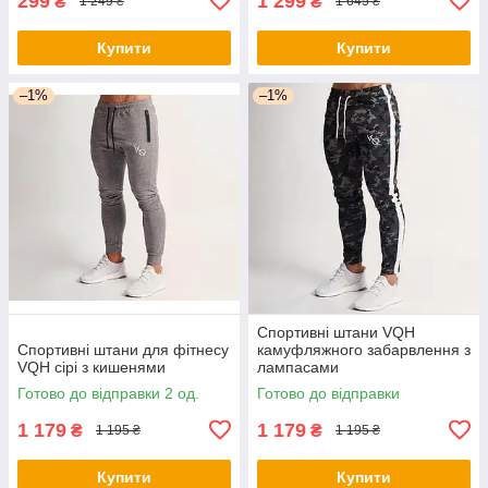
299
1 299
₴
₴
1 249 ₴
1 645 ₴
Купити
Купити
–1%
–1%
Спортивні штани VQH
Спортивні штани для фітнесу
камуфляжного забарвлення з
VQH сірі з кишенями
лампасами
Готово до відправки 2 од.
Готово до відправки
1 179
1 179
₴
₴
1 195 ₴
1 195 ₴
Купити
Купити