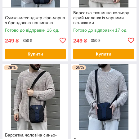
Барсетка тканинна кольору
Сумка-месенджер сіро-чорна
сірий меланж із чорними
з брендовою нашивкою
вставками
Готово до відправки 16 од.
Готово до відправки 17 од.
249
249
₴
₴
350 ₴
350 ₴
Купити
Купити
–29%
–29%
Барсетка чоловіча синьо-