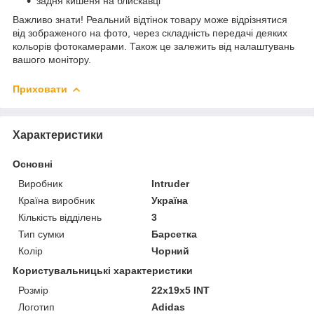
задня кишеня на блискавці
Важливо знати! Реальний відтінок товару може відрізнятися
від зображеного на фото, через складність передачі деяких
кольорів фотокамерами. Також це залежить від налаштувань
вашого монітору.
Приховати
Характеристики
Основні
Виробник
Intruder
Країна виробник
Україна
Кількість відділень
3
Тип сумки
Барсетка
Колір
Чорний
Користувальницькі характеристики
Розмір
22x19x5 INT
Логотип
Adidas