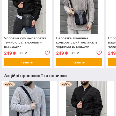
Чоловіча сумка-барсетка
Барсетка тканинна
Спор
темно-сіра із чорними
кольору сірий меланж із
виш
вставками
чорними вставками
черв
249
249
249
₴
₴
350 ₴
350 ₴
Купити
Купити
Акційні пропозиції та новинки
–29%
–29%