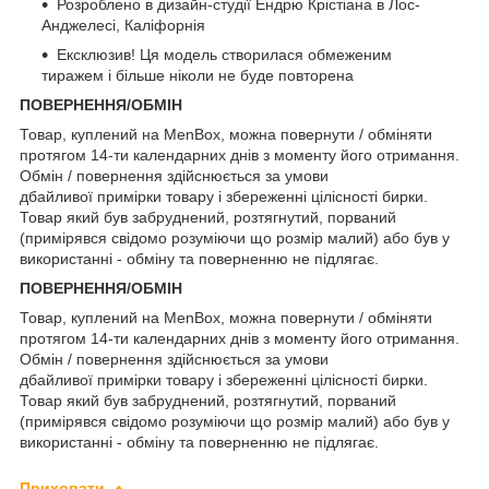
Розроблено в дизайн-студії Ендрю Крістіана в Лос-
Анджелесі, Каліфорнія
Ексклюзив! Ця модель створилася обмеженим
тиражем і більше ніколи не буде повторена
ПОВЕРНЕННЯ/ОБМІН
Товар, куплений на MenBox, можна повернути / обміняти
протягом 14-ти календарних днів з моменту його отримання.
Обмін / повернення здійснюється за умови
дбайливої примірки товару і збереженні цілісності бирки.
Товар який був забруднений, розтягнутий, порваний
(примірявся свідомо розуміючи що розмір малий) або був у
використанні - обміну та поверненню не підлягає.
ПОВЕРНЕННЯ/ОБМІН
Товар, куплений на MenBox, можна повернути / обміняти
протягом 14-ти календарних днів з моменту його отримання.
Обмін / повернення здійснюється за умови
дбайливої примірки товару і збереженні цілісності бирки.
Товар який був забруднений, розтягнутий, порваний
(примірявся свідомо розуміючи що розмір малий) або був у
використанні - обміну та поверненню не підлягає.
Приховати