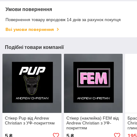
Умови повернення
Повернення товару впродовж 14 днів за рахунок покупця
Всі умови повернення
Подібні товари компанії
Стікер Pup від Andrew
Стікер (наклейка) FEM від
Брас
Christian з УФ-покриттям
Andrew Christian з УФ-
Chri
покриттям
глин
5
5
195
₴
₴