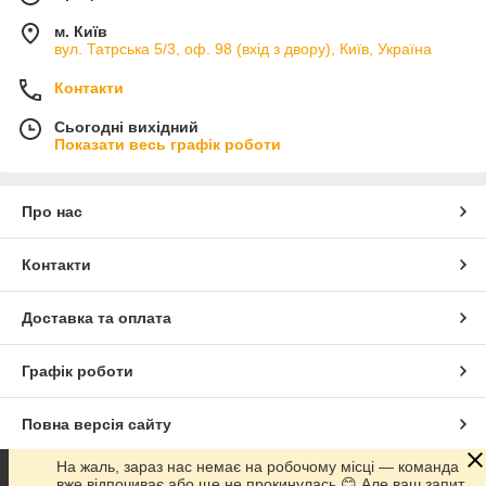
м. Київ
вул. Татрська 5/3, оф. 98 (вхід з двору), Київ, Україна
Контакти
Сьогодні вихідний
Показати весь графік роботи
Про нас
Контакти
Доставка та оплата
Графік роботи
Повна версія сайту
На жаль, зараз нас немає на робочому місці — команда
Сайт створено на маркетплейсі
Prom.ua
вже відпочиває або ще не прокинулась 😊 Але ваш запит