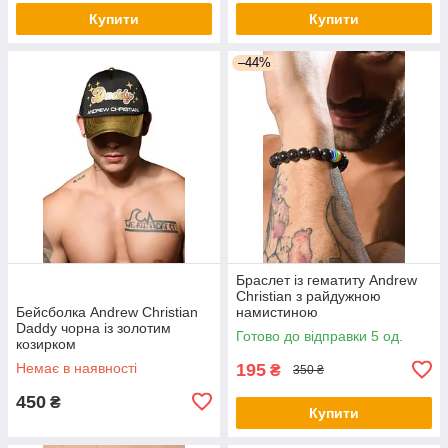
Купити
Купити
–44%
Браслет із гематиту Andrew
Christian з райдужною
Бейсболка Andrew Christian
намистиною
Daddy чорна із золотим
Готово до відправки 5 од.
козирком
Немає в наявності
195
₴
350 ₴
450
₴
Купити