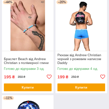
–44%
–20%
Рюкзак від Andrew Christian
Браслет Beach від Andrew
чорний з рожевим написом
Christian з полімерної глини
Daddy
Готово до відправки 3 од.
Готово до відправки 4 од.
195
199
₴
₴
350 ₴
250 ₴
Купити
Купити
–11%