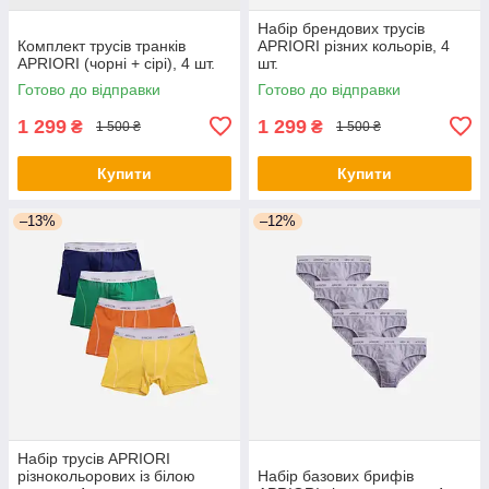
Набір брендових трусів
Комплект трусів транків
APRIORI різних кольорів, 4
APRIORI (чорні + сірі), 4 шт.
шт.
Готово до відправки
Готово до відправки
1 299
1 299
₴
₴
1 500 ₴
1 500 ₴
Купити
Купити
–13%
–12%
Набір трусів APRIORI
різнокольорових із білою
Набір базових брифів