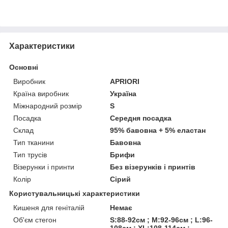
Характеристики
Основні
Виробник
APRIORI
Країна виробник
Україна
Міжнародний розмір
S
Посадка
Середня посадка
Склад
95% бавовна + 5% еластан
Тип тканини
Бавовна
Тип трусів
Брифи
Візерунки і принти
Без візерунків і принтів
Колір
Сірий
Користувальницькі характеристики
Кишеня для геніталій
Немає
Об'єм стегон
S:88-92см ; M:92-96см ; L:96-
108см ; XL:108-114см ;