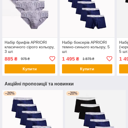
Набір брифів APRIORI
Набір боксерів APRIORI
Набі
класичного сірого кольору,
темно-синього кольору, 5
(чорн
3 шт.
шт.
5 шт
885
1 495
1 4
₴
₴
975 ₴
1 875 ₴
Купити
Купити
Акційні пропозиції та новинки
–20%
–20%