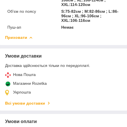
XXL:114-120см
Об'єм по поясу
S:75-82см ; M:82-86см ; L:86-
96см ; XL:96-106см ;
XXL:106-116см
Пуш-ап
Немає
Приховати
Умови доставки
Доставка здійснюється тільки по передоплаті.
Нова Пошта
Магазини Rozetka
Укрпошта
Всі умови доставки
Умови оплати