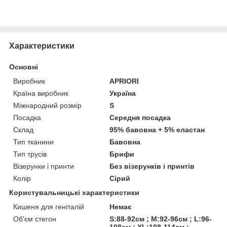
Характеристики
Основні
Виробник
APRIORI
Країна виробник
Україна
Міжнародний розмір
S
Посадка
Середня посадка
Склад
95% бавовна + 5% еластан
Тип тканини
Бавовна
Тип трусів
Брифи
Візерунки і принти
Без візерунків і принтів
Колір
Сірий
Користувальницькі характеристики
Кишеня для геніталій
Немає
Об'єм стегон
S:88-92см ; M:92-96см ; L:96-
108см ; XL:108-114см ;