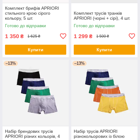
Комплект брифів APRIORI
стильного крою сірого
Комплект трусів транків
кольору, 5 шт.
APRIORI (чорні + сірі), 4 шт.
Готово до відправки
Готово до відправки
1 350
1 299
₴
₴
1 625 ₴
1 500 ₴
Купити
Купити
–13%
–13%
Набір брендових трусів
Набір трусів APRIORI
APRIORI різних кольорів, 4
різнокольорових із білою