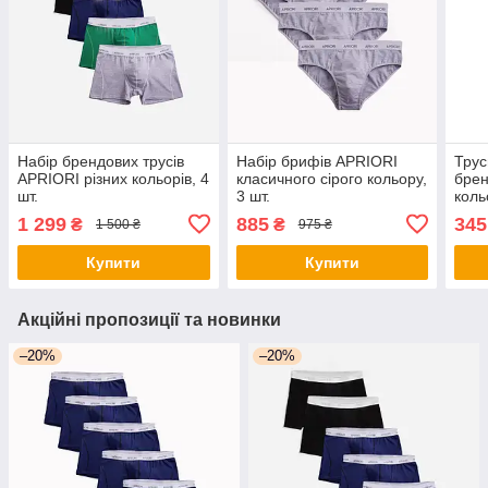
Набір брендових трусів
Набір брифів APRIORI
Трус
APRIORI різних кольорів, 4
класичного сірого кольору,
брен
шт.
3 шт.
коль
1 299
885
345
₴
₴
1 500 ₴
975 ₴
Купити
Купити
Акційні пропозиції та новинки
–20%
–20%