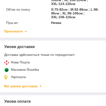
XXL:114-120см
Об'єм по поясу
S:75-82см ; M:82-86см ; L:86-
96см ; XL:96-106см ;
XXL:106-116см
Пуш-ап
Немає
Приховати
Умови доставки
Доставка здійснюється тільки по передоплаті.
Нова Пошта
Магазини Rozetka
Укрпошта
Всі умови доставки
Умови оплати