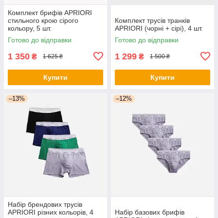
Комплект брифів APRIORI
стильного крою сірого
Комплект трусів транків
кольору, 5 шт.
APRIORI (чорні + сірі), 4 шт.
Готово до відправки
Готово до відправки
1 350
1 299
₴
₴
1 625 ₴
1 500 ₴
Купити
Купити
–13%
–12%
Набір брендових трусів
APRIORI різних кольорів, 4
Набір базових брифів