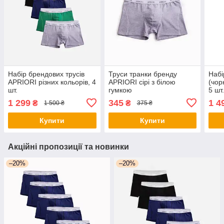
Набір брендових трусів
Труси транки бренду
Набі
APRIORI різних кольорів, 4
APRIORI сірі з білою
(чорн
шт.
гумкою
5 шт
1 299
345
1 4
₴
₴
1 500 ₴
375 ₴
Купити
Купити
Акційні пропозиції та новинки
–20%
–20%