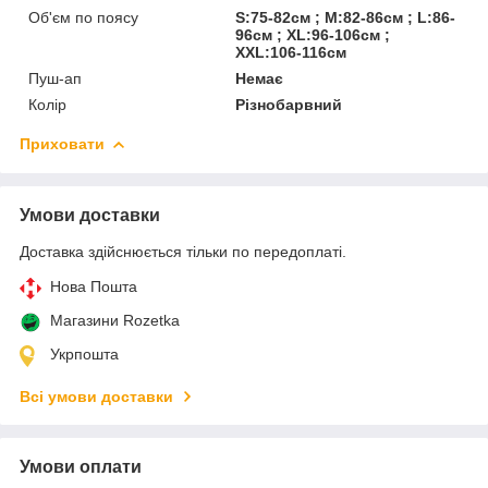
Об'єм по поясу
S:75-82см ; M:82-86см ; L:86-
96см ; XL:96-106см ;
XXL:106-116см
Пуш-ап
Немає
Колір
Різнобарвний
Приховати
Умови доставки
Доставка здійснюється тільки по передоплаті.
Нова Пошта
Магазини Rozetka
Укрпошта
Всі умови доставки
Умови оплати