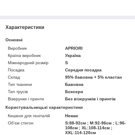
Характеристики
Основні
Виробник
APRIORI
Країна виробник
Україна
Міжнародний розмір
S
Посадка
Середня посадка
Склад
95% бавовна + 5% еластан
Тип тканини
Бавовна
Тип трусів
Боксери
Візерунки і принти
Без візерунків і принтів
Користувальницькі характеристики
Кишеня для геніталій
Немає
Об'єм стегон
S:88-92см ; M:92-96см ; L:96-
108см ; XL:108-114см ;
XXL:114-120см