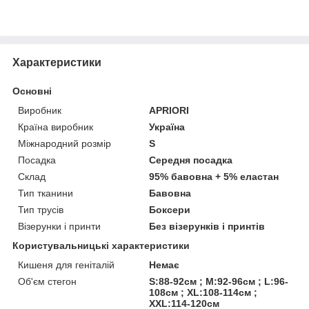
Характеристики
Основні
Виробник
APRIORI
Країна виробник
Україна
Міжнародний розмір
S
Посадка
Середня посадка
Склад
95% бавовна + 5% еластан
Тип тканини
Бавовна
Тип трусів
Боксери
Візерунки і принти
Без візерунків і принтів
Користувальницькі характеристики
Кишеня для геніталій
Немає
Об'єм стегон
S:88-92см ; M:92-96см ; L:96-
108см ; XL:108-114см ;
XXL:114-120см