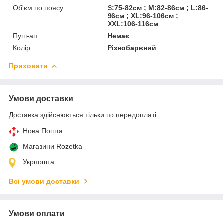
Об'єм по поясу
S:75-82см ; M:82-86см ; L:86-
96см ; XL:96-106см ;
XXL:106-116см
Пуш-ап
Немає
Колір
Різнобарвний
Приховати
Умови доставки
Доставка здійснюється тільки по передоплаті.
Нова Пошта
Магазини Rozetka
Укрпошта
Всі умови доставки
Умови оплати