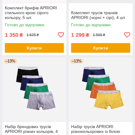
Комплект брифів APRIORI
стильного крою сірого
Комплект трусів транків
кольору, 5 шт.
APRIORI (чорні + сірі), 4 шт.
Готово до відправки
Готово до відправки
1 350
1 299
₴
₴
1 625 ₴
1 500 ₴
Купити
Купити
–13%
–13%
Набір брендових трусів
Набір трусів APRIORI
APRIORI різних кольорів, 4
різнокольорових із білою