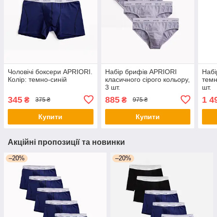
Чоловічі боксери APRIORI.
Набір брифів APRIORI
Набі
Колір: темно-синій
класичного сірого кольору,
темн
3 шт.
шт.
345
885
1 4
₴
₴
375 ₴
975 ₴
Купити
Купити
Акційні пропозиції та новинки
–20%
–20%